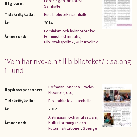
Föreningen Bibliotek i
Utgivare:
Samhälle
Tidskrift/källa:
Bis : bibliotek i samhälle
År:
2014
Feminism och kvinnorörelse
,
Ämnesord:
Feministiskt initiativ
,
Bibliotekspolitik
,
Kulturpolitik
"Vem har nyckeln till biblioteket?": salong
i Lund
Hofmann, Andrea
|
Pavlov,
Upphovspersoner:
Eleonor (foto)
Tidskrift/källa:
Bis : bibliotek i samhälle
År:
2012
Antirasism och antifascism
,
Ämnesord:
Kulturföreningar och
kulturinstitutioner
,
Sverige