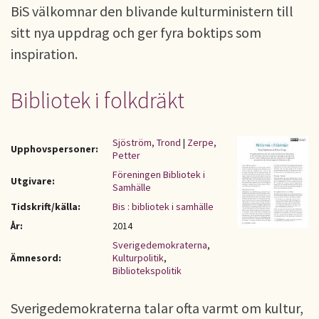
BiS välkomnar den blivande kulturministern till
sitt nya uppdrag och ger fyra boktips som
inspiration.
Bibliotek i folkdräkt
Sjöström, Trond
|
Zerpe,
Upphovspersoner:
Petter
Föreningen Bibliotek i
Utgivare:
Samhälle
Tidskrift/källa:
Bis : bibliotek i samhälle
År:
2014
Sverigedemokraterna
,
Ämnesord:
Kulturpolitik
,
Bibliotekspolitik
Sverigedemokraterna talar ofta varmt om kultur,