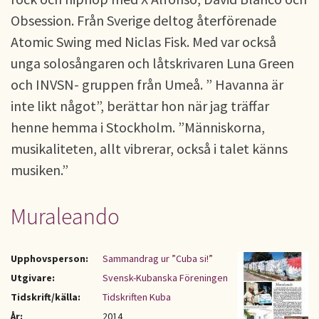
Obsession. Från Sverige deltog återförenade
Atomic Swing med Niclas Fisk. Med var också
unga solosångaren och låtskrivaren Luna Green
och INVSN- gruppen från Umeå. ” Havanna är
inte likt något”, berättar hon när jag träffar
henne hemma i Stockholm. ”Människorna,
musikaliteten, allt vibrerar, också i talet känns
musiken.”
Muraleando
Upphovsperson:
Sammandrag ur ”Cuba si!”
Utgivare:
Svensk-Kubanska Föreningen
Tidskrift/källa:
Tidskriften Kuba
År:
2014