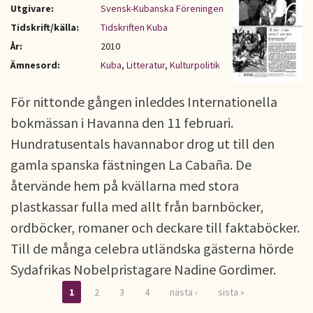
Utgivare:
Svensk-Kubanska Föreningen
Tidskrift/källa:
Tidskriften Kuba
År:
2010
Ämnesord:
Kuba
,
Litteratur
,
Kulturpolitik
För nittonde gången inleddes Internationella
bokmässan i Havanna den 11 februari.
Hundratusentals havannabor drog ut till den
gamla spanska fästningen La Cabaña. De
återvände hem på kvällarna med stora
plastkassar fulla med allt från barnböcker,
ordböcker, romaner och deckare till faktaböcker.
Till de många celebra utländska gästerna hörde
Sydafrikas Nobelpristagare Nadine Gordimer.
1
2
3
4
nästa ›
sista »