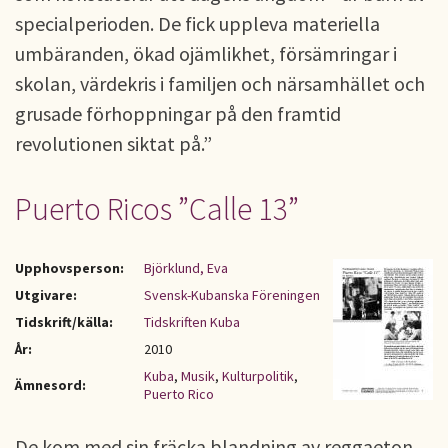
specialperioden. De fick uppleva materiella
umbäranden, ökad ojämlikhet, försämringar i
skolan, värdekris i familjen och närsamhället och
grusade förhoppningar på den framtid
revolutionen siktat på.”
Puerto Ricos ”Calle 13”
Upphovsperson:
Björklund, Eva
Utgivare:
Svensk-Kubanska Föreningen
Tidskrift/källa:
Tidskriften Kuba
År:
2010
Kuba
,
Musik
,
Kulturpolitik
,
Ämnesord:
Puerto Rico
De kom med sin fräcka blandning av reggaeton