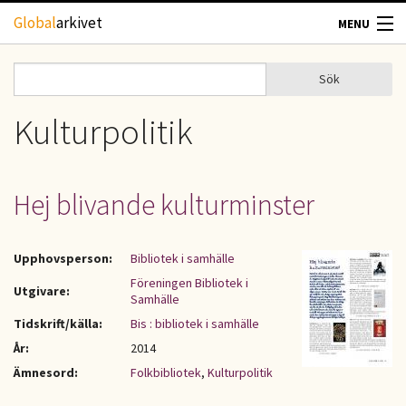
Hoppa till huvudinnehåll
Global
arkivet
MENU
TIDSKRIFTER
Sök
Sök
Sökformulär
GEOGRAFI
Kulturpolitik
UTBLICK
Hej blivande kulturminster
UPPHOVSRÄTT
Upphovsperson:
Bibliotek i samhälle
OM OSS
Föreningen Bibliotek i
Utgivare:
Samhälle
KONTAKT
Tidskrift/källa:
Bis : bibliotek i samhälle
År:
2014
Ämnesord:
Folkbibliotek
,
Kulturpolitik