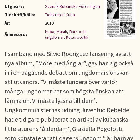
Utgivare:
Svensk-Kubanska Föreningen
Tidskrift/källa:
Tidskriften Kuba
År:
2010
Kuba
,
Musik
,
Barn och
Ämnesord:
ungdomar
,
Kulturpolitik
I samband med Silvio Rodriguez lansering av sitt
nya album, ”Möte med Änglar”, gav han sig också
in i en pågående debatt om ungdomars önskan
att utvandra. ”Vi måste fundera över varför
många ungdomar har som högsta önskan att
lämna ön. Vi måste lyssna till dem”.
Ungkommunisternas tidning Juventud Rebelde
hade tidigare publicerat en artikel av kubanska
litteraturens ”ålderdam”, Graziella Pogolotti,
som konstaterar att dagens ungdom ” är barn av