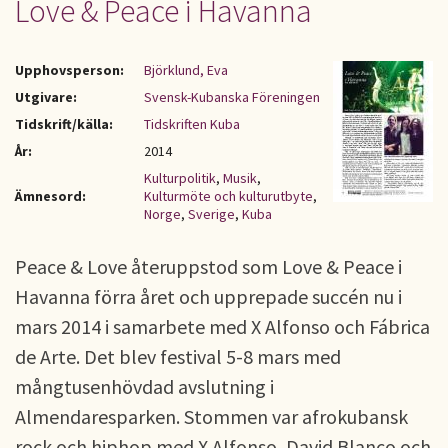
Love & Peace i Havanna
Upphovsperson:
Björklund, Eva
Utgivare:
Svensk-Kubanska Föreningen
Tidskrift/källa:
Tidskriften Kuba
År:
2014
Kulturpolitik
,
Musik
,
Ämnesord:
Kulturmöte och kulturutbyte
,
Norge
,
Sverige
,
Kuba
Peace & Love återuppstod som Love & Peace i
Havanna förra året och upprepade succén nu i
mars 2014 i samarbete med X Alfonso och Fábrica
de Arte. Det blev festival 5-8 mars med
mångtusenhövdad avslutning i
Almendaresparken. Stommen var afrokubansk
rock och hiphop med X Alfonso, David Blanco och