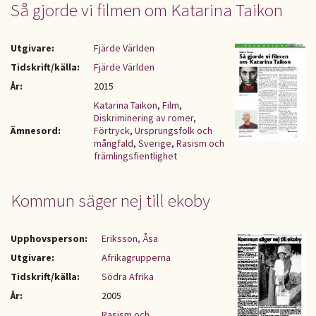
Så gjorde vi filmen om Katarina Taikon
Utgivare:
Fjärde Världen
Tidskrift/källa:
Fjärde Världen
År:
2015
Katarina Taikon
,
Film
,
Diskriminering av romer
,
Ämnesord:
Förtryck
,
Ursprungsfolk och
mångfald
,
Sverige
,
Rasism och
främlingsfientlighet
Kommun säger nej till ekoby
Upphovsperson:
Eriksson, Åsa
Utgivare:
Afrikagrupperna
Tidskrift/källa:
Södra Afrika
År:
2005
Rasism och