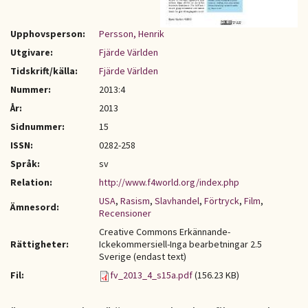
Upphovsperson:
Persson, Henrik
Utgivare:
Fjärde Världen
Tidskrift/källa:
Fjärde Världen
Nummer:
2013:4
År:
2013
Sidnummer:
15
ISSN:
0282-258
Språk:
sv
Relation:
http://www.f4world.org/index.php
USA
,
Rasism
,
Slavhandel
,
Förtryck
,
Film
,
Ämnesord:
Recensioner
Creative Commons Erkännande-
Rättigheter:
Ickekommersiell-Inga bearbetningar 2.5
Sverige (endast text)
Fil:
fv_2013_4_s15a.pdf
(156.23 KB)