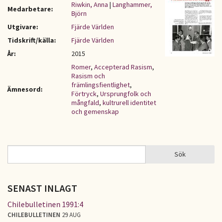
Riwkin, Anna
|
Langhammer,
Medarbetare:
Björn
Utgivare:
Fjärde Världen
Tidskrift/källa:
Fjärde Världen
År:
2015
Romer
,
Accepterad Rasism
,
Rasism och
främlingsfientlighet
,
Ämnesord:
Förtryck
,
Ursprungfolk och
mångfald
,
kultrurell identitet
och gemenskap
Sök
Sök
SÖKFORMULÄR
SENAST INLAGT
Chilebulletinen 1991:4
CHILEBULLETINEN
29 AUG