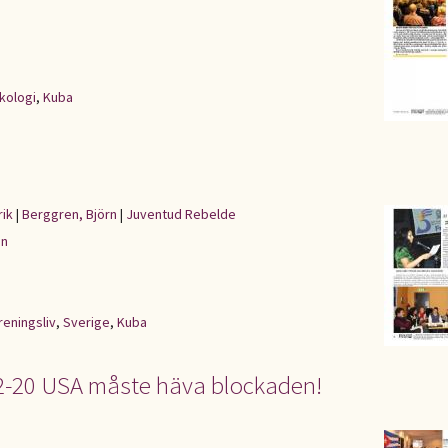
ekologi
,
Kuba
rik
|
Berggren, Björn
|
Juventud Rebelde
en
reningsliv
,
Sverige
,
Kuba
12-20 USA måste häva blockaden!