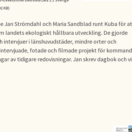
Ickekommersiell-Dela Lika 2.5 Sverige
92 KB)
te Jan Strömdahl och Maria Sandblad runt Kuba för a
 landets ekologiskt hållbara utveckling. De gjorde
intervjuer i länshuvudstäder, mindre orter och
 intervjuade, fotade och filmade projekt för komman
ngar av tidigare redovisningar. Jan skrev dagbok och vi