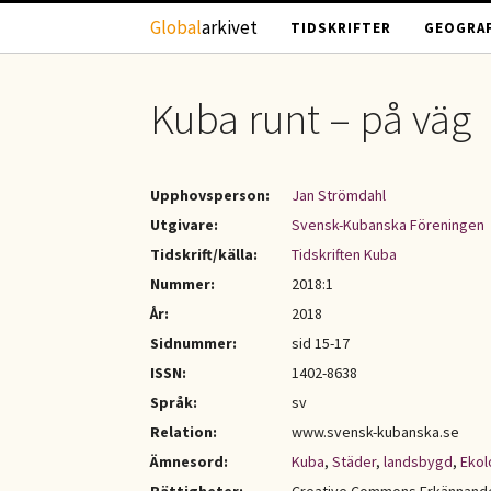
Hoppa till huvudinnehåll
Global
arkivet
TIDSKRIFTER
GEOGRAF
Kuba runt – på väg
Upphovsperson:
Jan Strömdahl
Utgivare:
Svensk-Kubanska Föreningen
Tidskrift/källa:
Tidskriften Kuba
Nummer:
2018:1
År:
2018
Sidnummer:
sid 15-17
ISSN:
1402-8638
Språk:
sv
Relation:
www.svensk-kubanska.se
Ämnesord:
Kuba
,
Städer
,
landsbygd
,
Ekol