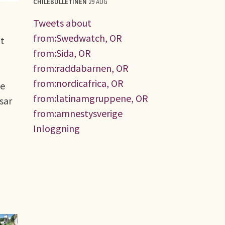
CHILEBULLETINEN
29 AUG
Tweets about
from:Swedwatch, OR
tt
from:Sida, OR
from:raddabarnen, OR
from:nordicafrica, OR
de
from:latinamgruppene, OR
sar
from:amnestysverige
Inloggning