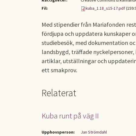
Rättigheter:
Creative Commons Erkännande-
Fil:
kuba_1.18_s15-17.pdf
(159.
Med stipendier från Mariafonden res
fördjupa och uppdatera kunskaper om
studiebesök, med dokumentation och 
landsbygd, träffade nyckelpersoner,
artiklar, utställningar och uppdateri
ett smakprov.
Relaterat
Kuba runt på väg II
Upphovsperson:
Jan Strömdahl