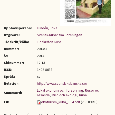
Upphovsperson:
Lundén, Erika
Utgivare:
Svensk-Kubanska Föreningen
Tidskrift/källa:
Tidskriften Kuba
Nummer:
2014:3
År:
2014
Sidnummer:
12-15
ISSN:
1402-8638
Språk:
sv
Relation:
http://www.svensk-kubanska.se/
Lokal ekonomi och försörjning
,
Resor och
Ämnesord:
resande
,
Miljö och ekologi
,
Kuba
Fil:
ekoturism_kuba_3.14.pdf
(256.89 KB)