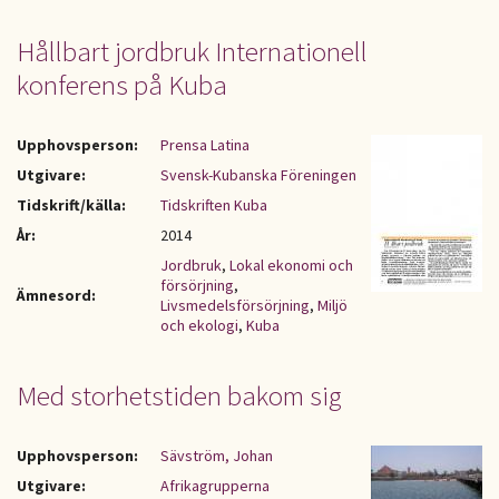
Hållbart jordbruk Internationell
konferens på Kuba
Upphovsperson:
Prensa Latina
Utgivare:
Svensk-Kubanska Föreningen
Tidskrift/källa:
Tidskriften Kuba
År:
2014
Jordbruk
,
Lokal ekonomi och
försörjning
,
Ämnesord:
Livsmedelsförsörjning
,
Miljö
och ekologi
,
Kuba
Med storhetstiden bakom sig
Upphovsperson:
Sävström, Johan
Utgivare:
Afrikagrupperna