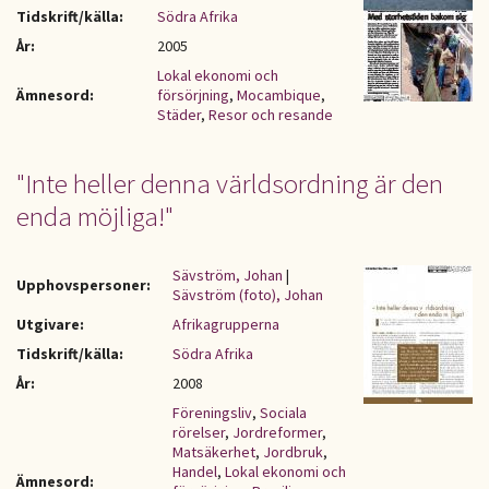
Tidskrift/källa:
Södra Afrika
År:
2005
Lokal ekonomi och
Ämnesord:
försörjning
,
Mocambique
,
Städer
,
Resor och resande
"Inte heller denna världsordning är den
enda möjliga!"
Sävström, Johan
|
Upphovspersoner:
Sävström (foto), Johan
Utgivare:
Afrikagrupperna
Tidskrift/källa:
Södra Afrika
År:
2008
Föreningsliv
,
Sociala
rörelser
,
Jordreformer
,
Matsäkerhet
,
Jordbruk
,
Handel
,
Lokal ekonomi och
Ämnesord: