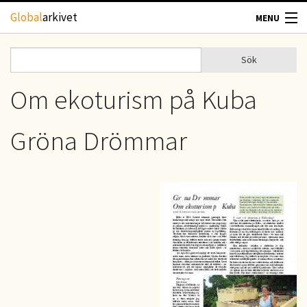
Hoppa till huvudinnehåll
Global
arkivet
MENU
TIDSKRIFTER
Sök
Sök
Sökformulär
GEOGRAFI
Om ekoturism på Kuba
UTBLICK
Gröna Drömmar
UPPHOVSRÄTT
OM OSS
KONTAKT