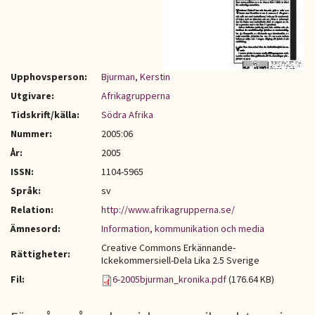
Upphovsperson:
Bjurman, Kerstin
Utgivare:
Afrikagrupperna
Tidskrift/källa:
Södra Afrika
Nummer:
2005:06
År:
2005
ISSN:
1104-5965
Språk:
sv
Relation:
http://www.afrikagrupperna.se/
Ämnesord:
Information, kommunikation och media
Creative Commons Erkännande-
Rättigheter:
Ickekommersiell-Dela Lika 2.5 Sverige
Fil:
6-2005bjurman_kronika.pdf
(176.64 KB)