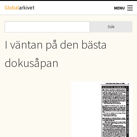
Hoppa till huvudinnehåll
Global
arkivet
MENU
TIDSKRIFTER
Sök
Sök
Sökformulär
GEOGRAFI
I väntan på den bästa
UTBLICK
dokusåpan
UPPHOVSRÄTT
OM OSS
KONTAKT