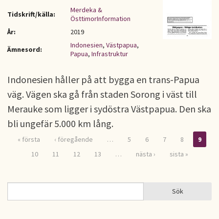
Merdeka &
Tidskrift/källa:
ÖsttimorInformation
År:
2019
Indonesien
,
Västpapua
,
Ämnesord:
Papua
,
Infrastruktur
Indonesien håller på att bygga en trans-Papua
väg. Vägen ska gå från staden Sorong i väst till
Merauke som ligger i sydöstra Västpapua. Den ska
bli ungefär 5.000 km lång.
« första
‹ föregående
…
5
6
7
8
9
Sidor
10
11
12
13
…
nästa ›
sista »
Sök
Sök
SÖKFORMULÄR