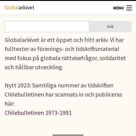
Hoppa till huvudinnehåll
Global
arkivet
MENU
TIDSKRIFTER
Sök
Sök
Sökformulär
Globalarkivet är ett öppet och fritt arkiv. Vi har
GEOGRAFI
fulltexter av förenings- och tidskriftsmaterial
UTBLICK
med fokus på globala rättvisefrågor, solidaritet
och hållbar utveckling.
UPPHOVSRÄTT
Nytt 2023: Samtiliga nummer av tidskriften
OM OSS
Chilebulletinen har scannats in och publiceras
här:
KONTAKT
Chilebulletinen 1973-1991