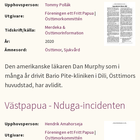
Upphovsperson:
Tommy Pollák
Föreningen ett Fritt Papua
|
Utgivare:
Östtimorkommittén
Merdeka &
Tidskrift/källa:
ÖsttimorInformation
År:
2020
Ämnesord:
Östtimor
,
Sjukvård
Den amerikanske läkaren Dan Murphy som i
många år drivit Bario Pite-kliniken i Dili, Östtimors
huvudstad, har avlidit.
Västpapua - Nduga-incidenten
Upphovsperson:
Hendrik Amahorseja
Föreningen ett Fritt Papua
|
Utgivare:
Östtimorkommittén