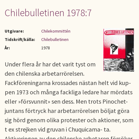
Chilebulletinen 1978:7
Utgivare:
Chilekommittén
Tidskrift/källa:
Chilebulletinen
År:
1978
Under flera år har det varit tyst om
den chilenska arbe­tarrörelsen.
Fackföreningarna krossades nästan helt vid kup­
pen 1973 och många fackliga ledare har mördats
eller »för­svunnit» sen dess. Men trots Pinochet-
juntans förtryck har arbetarrörelsen böljat göra
sig hörd genom olika protester och aktioner, som
t ex strej­ken vid gruvan i Chuquicama- ta.
Aktiveringen av den chi­lenske arbetaren försöker