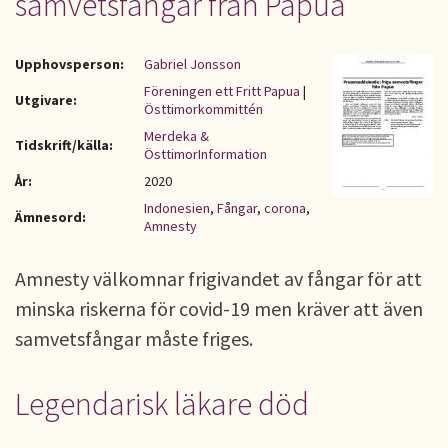
samvetsfångar från Papua
Upphovsperson:
Gabriel Jonsson
Föreningen ett Fritt Papua
|
Utgivare:
Östtimorkommittén
Merdeka &
Tidskrift/källa:
ÖsttimorInformation
År:
2020
Indonesien
,
Fångar
,
corona
,
Ämnesord:
Amnesty
Amnesty välkomnar frigivandet av fångar för att
minska riskerna för covid-19 men kräver att även
samvetsfångar måste friges.
Legendarisk läkare död