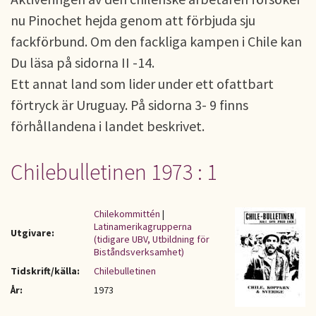
nu Pinochet hejda genom att för­bjuda sju
fackförbund. Om den fackliga kampen i Chile kan
Du läsa på sidorna II -14.
Ett annat land som lider un­der ett ofattbart
förtryck är Uruguay. På sidorna 3- 9 finns
förhållandena i landet beskrivet.
Chilebulletinen 1973 : 1
Chilekommittén
|
Latinamerikagrupperna
Utgivare:
(tidigare UBV, Utbildning för
Biståndsverksamhet)
Tidskrift/källa:
Chilebulletinen
År:
1973