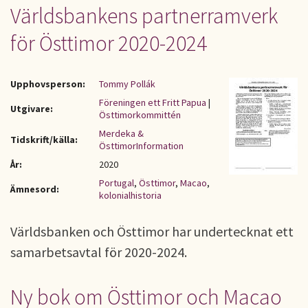
Världsbankens partnerramverk
för Östtimor 2020-2024
Upphovsperson:
Tommy Pollák
Föreningen ett Fritt Papua
|
Utgivare:
Östtimorkommittén
Merdeka &
Tidskrift/källa:
ÖsttimorInformation
År:
2020
Portugal
,
Östtimor
,
Macao
,
Ämnesord:
kolonialhistoria
Världsbanken och Östtimor har undertecknat ett
samarbetsavtal för 2020-2024.
Ny bok om Östtimor och Macao