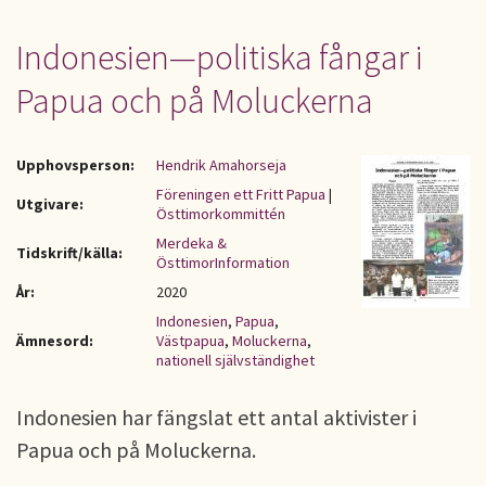
Indonesien—politiska fångar i
Papua och på Moluckerna
Upphovsperson:
Hendrik Amahorseja
Föreningen ett Fritt Papua
|
Utgivare:
Östtimorkommittén
Merdeka &
Tidskrift/källa:
ÖsttimorInformation
År:
2020
Indonesien
,
Papua
,
Ämnesord:
Västpapua
,
Moluckerna
,
nationell självständighet
Indonesien har fängslat ett antal aktivister i
Papua och på Moluckerna.