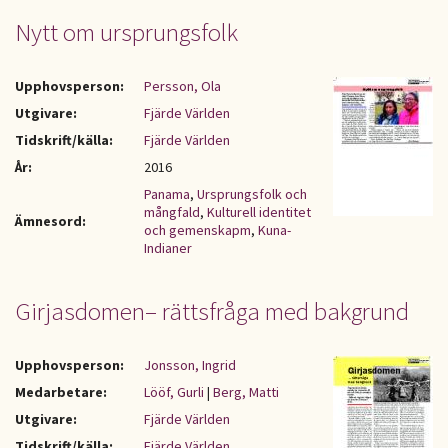
Nytt om ursprungsfolk
Upphovsperson:
Persson, Ola
Utgivare:
Fjärde Världen
Tidskrift/källa:
Fjärde Världen
År:
2016
Panama
,
Ursprungsfolk och
mångfald
,
Kulturell identitet
Ämnesord:
och gemenskapm
,
Kuna-
Indianer
Girjasdomen– rättsfråga med bakgrund
Upphovsperson:
Jonsson, Ingrid
Medarbetare:
Lööf, Gurli
|
Berg, Matti
Utgivare:
Fjärde Världen
Tidskrift/källa:
Fjärde Världen