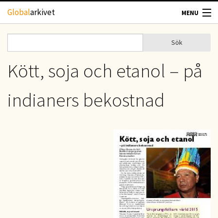
Hoppa till huvudinnehåll
Global
arkivet
MENU
TIDSKRIFTER
Sök
Sök
Sökformulär
GEOGRAFI
Kött, soja och etanol – på
UTBLICK
indianers bekostnad
UPPHOVSRÄTT
OM OSS
KONTAKT