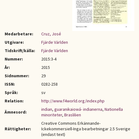
Medarbetare:
Cruz, José
Utgivare:
Fjärde Världen
Tidskrift/källa:
Fjärde Världen
Nummer:
2015:3-4
År:
2015
Sidnummer:
29
ISSN:
0282-258
Språk:
sv
Relation:
http://www.f4world.org/index.php
indian
,
guaranikaiowá- indianerna
,
Nationella
Ämnesord:
minoriteter
,
Braslilien
Creative Commons Erkännande-
Rättigheter:
Ickekommersiell-Inga bearbetningar 2.5 Sverige
(endast text)