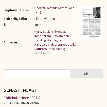
Lindwall, Matilda (övers. och
Upphovsperson:
red.)
Tidskrift/källa:
Fjärde Världen
År:
2009
Peru
,
Sociala rörelser
,
Imperialism
,
Rasism och
främlingsfientlighet
,
Ämnesord:
Handelsavtal
,
Ursprungsfolk
,
Naturresurser
,
Statlig
repression
Sök
Sök
SÖKFORMULÄR
SENAST INLAGT
Chilebulletinen 1991:4
CHILEBULLETINEN
29 AUG