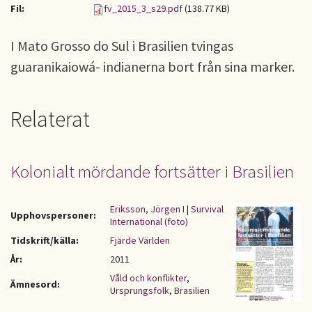
Fil:
fv_2015_3_s29.pdf
(138.77 KB)
I Mato Grosso do Sul i Brasilien tvingas
guaranikaiowá- indianerna bort från sina marker.
Relaterat
Kolonialt mördande fortsätter i Brasilien
Eriksson, Jörgen I
|
Survival
Upphovspersoner:
International (foto)
Tidskrift/källa:
Fjärde Världen
År:
2011
Våld och konflikter
,
Ämnesord:
Ursprungsfolk
,
Brasilien