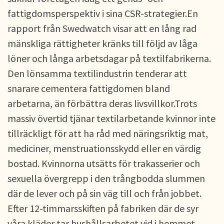
fattigdomsperspektiv i sina CSR-strategier.En
rapport från Swedwatch visar att en lång rad
mänskliga rättigheter kränks till följd av låga
löner och långa arbetsdagar på textilfabrikerna.
Den lönsamma textilindustrin tenderar att
snarare cementera fattigdomen bland
arbetarna, än förbättra deras livsvillkor.Trots
massiv övertid tjänar textilarbetande kvinnor inte
tillräckligt för att ha råd med näringsriktig mat,
mediciner, menstruationsskydd eller en värdig
bostad. Kvinnorna utsätts för trakasserier och
sexuella övergrepp i den trångbodda slummen
där de lever och på sin väg till och från jobbet.
Efter 12-timmarsskiften på fabriken där de syr
våra kläder tar hushållsarbetet vid i hemmet.