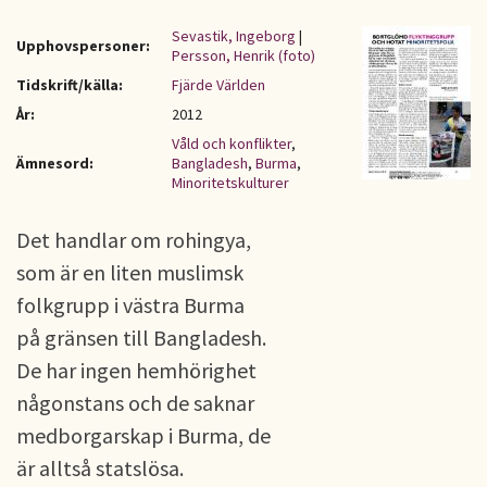
Sevastik, Ingeborg
|
Upphovspersoner:
Persson, Henrik (foto)
Tidskrift/källa:
Fjärde Världen
År:
2012
Våld och konflikter
,
Ämnesord:
Bangladesh
,
Burma
,
Minoritetskulturer
Det handlar om rohingya,
som är en liten muslimsk
folkgrupp i västra Burma
på gränsen till Bangladesh.
De har ingen hemhörighet
någonstans och de saknar
medborgarskap i Burma, de
är alltså statslösa.