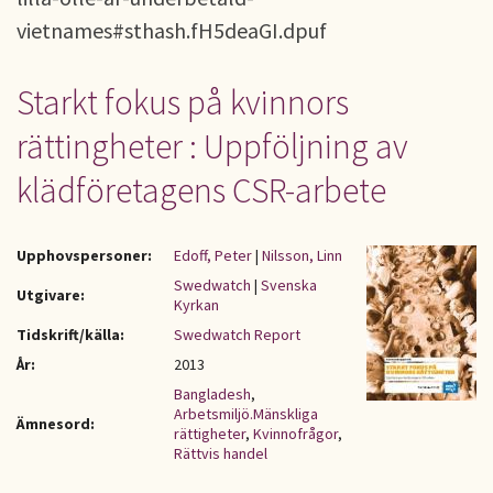
vietnames#sthash.fH5deaGI.dpuf
Starkt fokus på kvinnors
rättingheter : Uppföljning av
klädföretagens CSR-arbete
Upphovspersoner:
Edoff, Peter
|
Nilsson, Linn
Swedwatch
|
Svenska
Utgivare:
Kyrkan
Tidskrift/källa:
Swedwatch Report
År:
2013
Bangladesh
,
Arbetsmiljö.Mänskliga
Ämnesord:
rättigheter
,
Kvinnofrågor
,
Rättvis handel