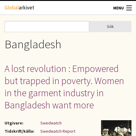
Hoppa till huvudinnehåll
Global
arkivet
MENU
TIDSKRIFTER
Sök
Sök
Sökformulär
GEOGRAFI
Bangladesh
UTBLICK
A lost revolution : Empowered
UPPHOVSRÄTT
but trapped in poverty. Women
OM OSS
in the garment industry in
Bangladesh want more
KONTAKT
Utgivare:
Swedwatch
Tidskrift/källa:
Swedwatch Report