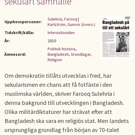
sekulärt samhälle
Sulehria, Farooq
|
Upphovspersoner:
Karlström, Gunvor (övers.)
Tidskrift/källa:
Internationalen
År:
2010
Politisk historia
,
Ämnesord:
Bangladesh
,
Grundlagar
,
Religion
Om demokratin tillåts utvecklas i fred, har
sekularismen en chans att få fotfäste i den
muslimska världen, skriver Farooq Sulehria i
denna bakgrund till utvecklingen i Bangladesh.
Olika militärdiktaturer har strävat efter att
Bangladesh ska vara en religiös stat. Men landets
ursprungliga grundlag från början av 70-talet