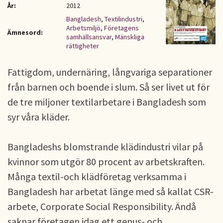
År:
2012
Bangladesh
,
Textilindustri
,
Arbetsmiljö
,
Företagens
Ämnesord:
samhällsansvar
,
Mänskliga
rättigheter
Fattigdom, undernäring, långvariga separationer
från barnen och boende i slum. Så ser livet ut för
de tre miljoner textilarbetare i Bangladesh som
syr våra kläder.
Bangladeshs blomstrande klädindustri vilar på
kvinnor som utgör 80 procent av arbetskraften.
Många textil-och klädföretag verksamma i
Bangladesh har arbetat länge med så kallat CSR-
arbete, Corporate Social Responsibility. Ändå
saknar företagen idag ett genus- och