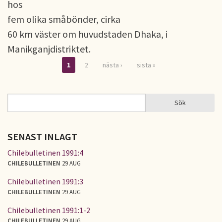
hos
fem olika småbönder, cirka
60 km väster om huvudstaden Dhaka, i
Manikganjdistriktet.
1
2
nästa ›
sista »
Sidor
Sök
Sök
SÖKFORMULÄR
SENAST INLAGT
Chilebulletinen 1991:4
CHILEBULLETINEN
29 AUG
Chilebulletinen 1991:3
CHILEBULLETINEN
29 AUG
Chilebulletinen 1991:1-2
CHILEBULLETINEN
29 AUG