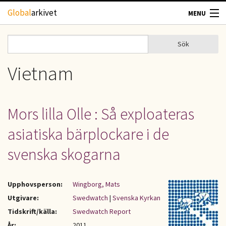
Hoppa till huvudinnehåll
Global
arkivet
MENU
TIDSKRIFTER
Sök
Sök
Sökformulär
GEOGRAFI
Vietnam
UTBLICK
Mors lilla Olle : Så exploateras
UPPHOVSRÄTT
asiatiska bärplockare i de
OM OSS
svenska skogarna
KONTAKT
Upphovsperson:
Wingborg, Mats
Utgivare:
Swedwatch
|
Svenska Kyrkan
Tidskrift/källa:
Swedwatch Report
År:
2011