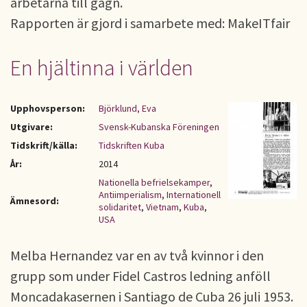
arbetarna till gagn.
Rapporten är gjord i samarbete med: MakeITfair
En hjältinna i världen
Upphovsperson:
Björklund, Eva
Utgivare:
Svensk-Kubanska Föreningen
Tidskrift/källa:
Tidskriften Kuba
År:
2014
Nationella befrielsekamper
,
Antiimperialism
,
Internationell
Ämnesord:
solidaritet
,
Vietnam
,
Kuba
,
USA
Melba Hernandez var en av två kvinnor i den
grupp som under Fidel Castros ledning anföll
Moncadakasernen i Santiago de Cuba 26 juli 1953.