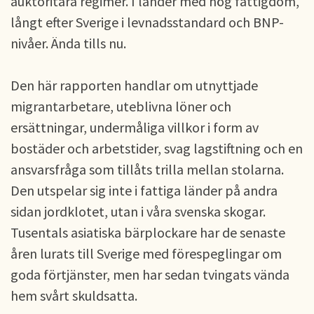
auktoritära regimer. I länder med hög fattigdom,
långt efter Sverige i levnadsstandard och BNP-
nivåer. Ända tills nu.
Den här rapporten handlar om utnyttjade
migrantarbetare, uteblivna löner och
ersättningar, undermåliga villkor i form av
bostäder och arbetstider, svag lagstiftning och en
ansvarsfråga som tillåts trilla mellan stolarna.
Den utspelar sig inte i fattiga länder på andra
sidan jordklotet, utan i våra svenska skogar.
Tusentals asiatiska bärplockare har de senaste
åren lurats till Sverige med förespeglingar om
goda förtjänster, men har sedan tvingats vända
hem svårt skuldsatta.