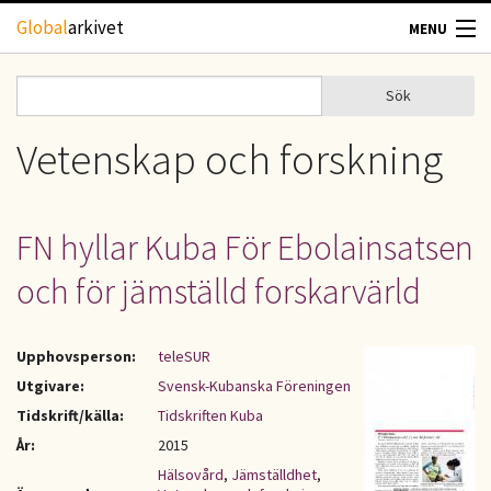
Hoppa till huvudinnehåll
Global
arkivet
MENU
TIDSKRIFTER
Sök
Sök
Sökformulär
GEOGRAFI
Vetenskap och forskning
UTBLICK
FN hyllar Kuba För Ebolainsatsen
UPPHOVSRÄTT
och för jämställd forskarvärld
OM OSS
Upphovsperson:
teleSUR
KONTAKT
Utgivare:
Svensk-Kubanska Föreningen
Tidskrift/källa:
Tidskriften Kuba
År:
2015
Hälsovård
,
Jämställdhet
,