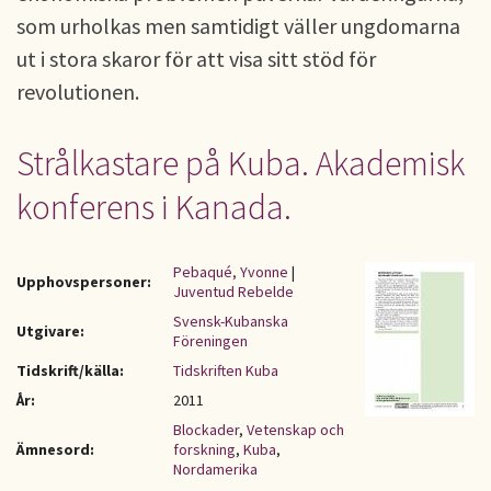
som urholkas men samtidigt väller ungdomarna
ut i stora skaror för att visa sitt stöd för
revolutionen.
Strålkastare på Kuba. Akademisk
konferens i Kanada.
Pebaqué, Yvonne
|
Upphovspersoner:
Juventud Rebelde
Svensk-Kubanska
Utgivare:
Föreningen
Tidskrift/källa:
Tidskriften Kuba
År:
2011
Blockader
,
Vetenskap och
Ämnesord:
forskning
,
Kuba
,
Nordamerika