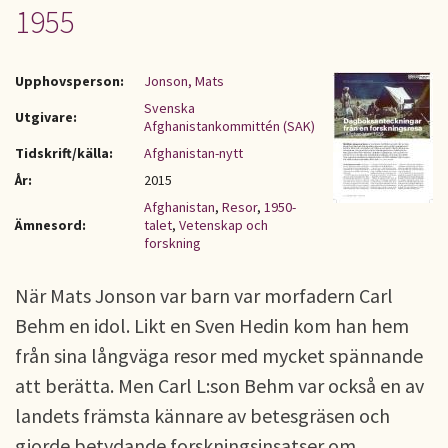
1955
Upphovsperson:
Jonson, Mats
Svenska
Utgivare:
Afghanistankommittén (SAK)
Tidskrift/källa:
Afghanistan-nytt
År:
2015
Afghanistan
,
Resor
,
1950-
Ämnesord:
talet
,
Vetenskap och
forskning
När Mats Jonson var barn var morfadern Carl
Behm en idol. Likt en Sven Hedin kom han hem
från sina långväga resor med mycket spännande
att berätta. Men Carl L:son Behm var också en av
landets främsta kännare av betesgräsen och
gjorde betydande forskningsinsatser om