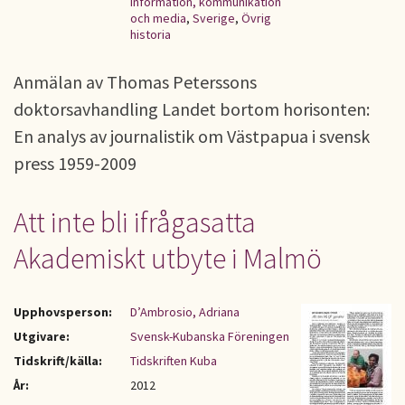
Information, kommunikation
och media
,
Sverige
,
Övrig
historia
Anmälan av Thomas Peterssons
doktorsavhandling Landet bortom horisonten:
En analys av journalistik om Västpapua i svensk
press 1959-2009
Att inte bli ifrågasatta
Akademiskt utbyte i Malmö
Upphovsperson:
D’Ambrosio, Adriana
Utgivare:
Svensk-Kubanska Föreningen
Tidskrift/källa:
Tidskriften Kuba
År:
2012