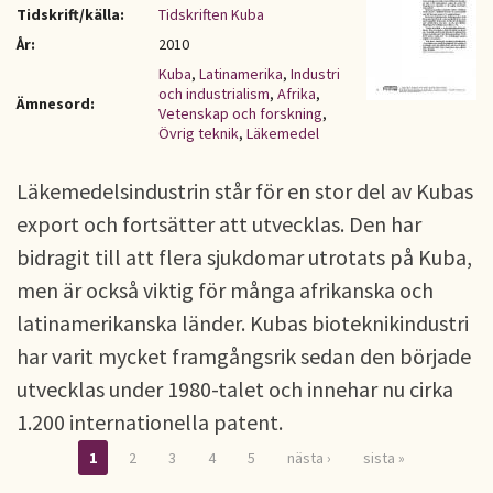
Tidskrift/källa:
Tidskriften Kuba
År:
2010
Kuba
,
Latinamerika
,
Industri
och industrialism
,
Afrika
,
Ämnesord:
Vetenskap och forskning
,
Övrig teknik
,
Läkemedel
Läkemedelsindustrin står för en stor del av Kubas
export och fortsätter att utvecklas. Den har
bidragit till att flera sjukdomar utrotats på Kuba,
men är också viktig för många afrikanska och
latinamerikanska länder. Kubas bioteknikindustri
har varit mycket framgångsrik sedan den började
utvecklas under 1980-talet och innehar nu cirka
1.200 internationella patent.
1
2
3
4
5
nästa ›
sista »