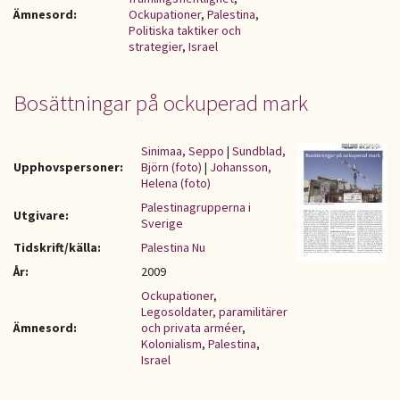
Ämnesord:
Ockupationer
,
Palestina
,
Politiska taktiker och
strategier
,
Israel
Bosättningar på ockuperad mark
Sinimaa, Seppo
|
Sundblad,
Upphovspersoner:
Björn (foto)
|
Johansson,
Helena (foto)
Palestinagrupperna i
Utgivare:
Sverige
Tidskrift/källa:
Palestina Nu
År:
2009
Ockupationer
,
Legosoldater, paramilitärer
Ämnesord:
och privata arméer
,
Kolonialism
,
Palestina
,
Israel