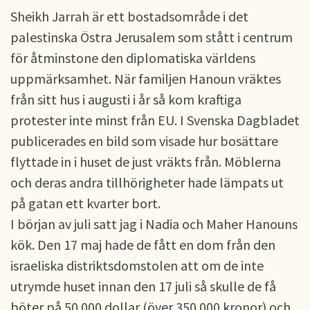
Sheikh Jarrah är ett bostadsområde i det
palestinska Östra Jerusalem som stått i centrum
för åtminstone den diplomatiska världens
uppmärksamhet. När familjen Hanoun vräktes
från sitt hus i augusti i år så kom kraftiga
protester inte minst från EU. I Svenska Dagbladet
publicerades en bild som visade hur bosättare
flyttade in i huset de just vräkts från. Möblerna
och deras andra tillhörigheter hade lämpats ut
på gatan ett kvarter bort.
I början av juli satt jag i Nadia och Maher Hanouns
kök. Den 17 maj hade de fått en dom från den
israeliska distriktsdomstolen att om de inte
utrymde huset innan den 17 juli så skulle de få
böter på 50 000 dollar (över 350 000 kronor) och