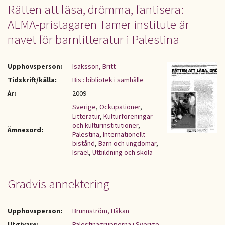
Rätten att läsa, drömma, fantisera:
ALMA-pristagaren Tamer institute är
navet för barnlitteratur i Palestina
Upphovsperson:
Isaksson, Britt
Tidskrift/källa:
Bis : bibliotek i samhälle
År:
2009
Sverige
,
Ockupationer
,
Litteratur
,
Kulturföreningar
och kulturinstitutioner
,
Ämnesord:
Palestina
,
Internationellt
bistånd
,
Barn och ungdomar
,
Israel
,
Utbildning och skola
Gradvis annektering
Upphovsperson:
Brunnström, Håkan
Utgivare:
Palestinagrupperna i Sverige