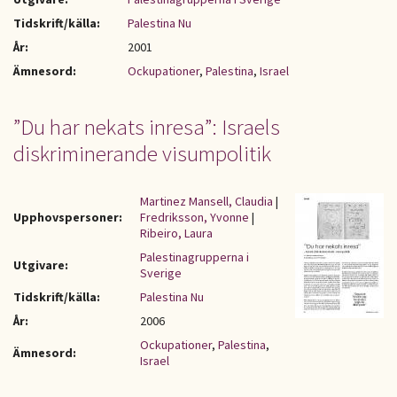
Tidskrift/källa:
Palestina Nu
År:
2001
Ämnesord:
Ockupationer
,
Palestina
,
Israel
”Du har nekats inresa”: Israels
diskriminerande visumpolitik
Martinez Mansell, Claudia
|
Upphovspersoner:
Fredriksson, Yvonne
|
Ribeiro, Laura
Palestinagrupperna i
Utgivare:
Sverige
Tidskrift/källa:
Palestina Nu
År:
2006
Ockupationer
,
Palestina
,
Ämnesord:
Israel