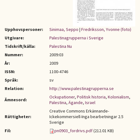
Upphovspersoner:
Sinimaa, Seppo
|
Fredriksson, Yvonne (foto)
Utgivare:
Palestinagrupperna i Sverige
Tidskrift/källa:
Palestina Nu
Nummer:
2009:03
År:
2009
ISSN:
1100-4746
Språk:
sv
Relation:
http://www.palestinagrupperna.se
Ockupationer
,
Politisk historia
,
Kolonialism
,
Ämnesord:
Palestina
,
Ägande
,
Israel
Creative Commons Erkännande-
Rättigheter:
Ickekommersiell-Inga bearbetningar 2.5
Sverige
Fil:
pn0903_fordrivs.pdf
(212.01 KB)