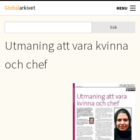
Hoppa till huvudinnehåll
Global
arkivet
MENU
TIDSKRIFTER
Sök
Sök
Sökformulär
GEOGRAFI
Utmaning att vara kvinna
UTBLICK
och chef
UPPHOVSRÄTT
OM OSS
KONTAKT