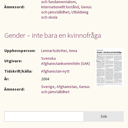
och fundamentalism
,
Ämnesord:
Internationellt bistånd
,
Genus
och jämställdhet
,
Utbildning
och skola
Gender – inte bara en kvinnofråga
Upphovsperson:
Lennartsdotter, Anna
Svenska
Utgivare:
Afghanistankommittén (SAK)
Tidskrift/källa:
Afghanistan-nytt
År:
2004
Sverige
,
Afghanistan
,
Genus
Ämnesord:
och jämställdhet
Sök
Sök
SÖKFORMULÄR