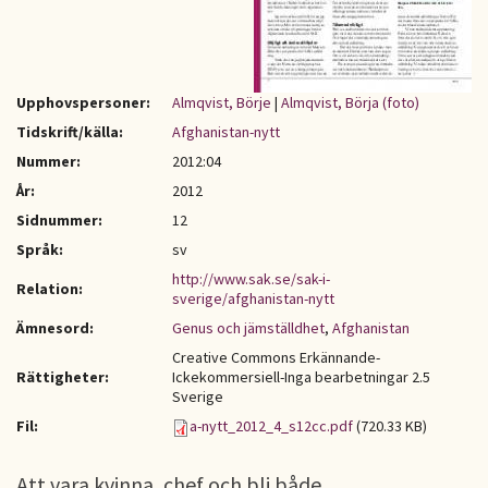
Upphovspersoner:
Almqvist, Börje
|
Almqvist, Börja (foto)
Tidskrift/källa:
Afghanistan-nytt
Nummer:
2012:04
År:
2012
Sidnummer:
12
Språk:
sv
http://www.sak.se/sak-i-
Relation:
sverige/afghanistan-nytt
Ämnesord:
Genus och jämställdhet
,
Afghanistan
Creative Commons Erkännande-
Rättigheter:
Ickekommersiell-Inga bearbetningar 2.5
Sverige
Fil:
a-nytt_2012_4_s12cc.pdf
(720.33 KB)
Att vara kvinna, chef och bli både