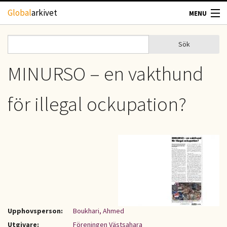
Hoppa till huvudinnehåll
Global
arkivet
MENU
TIDSKRIFTER
Sök
Sök
Sökformulär
GEOGRAFI
MINURSO – en vakthund
UTBLICK
för illegal ockupation?
UPPHOVSRÄTT
OM OSS
KONTAKT
Upphovsperson:
Boukhari, Ahmed
Utgivare:
Föreningen Västsahara