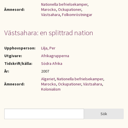
Nationella befrielsekamper
,
Ämnesord:
Marocko
,
Ockupationer
,
Västsahara
,
Folkomröstningar
Västsahara: en splittrad nation
Upphovsperson:
Lilja, Per
Utgivare:
Afrikagrupperna
Tidskrift/källa:
Södra Afrika
År:
2007
Algeriet
,
Nationella befrielsekamper
,
Ämnesord:
Marocko
,
Ockupationer
,
Västsahara
,
Kolonialism
Sök
Sök
SÖKFORMULÄR