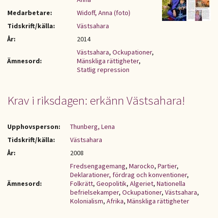
Medarbetare:
Widoff, Anna (foto)
Tidskrift/källa:
Västsahara
År:
2014
Västsahara
,
Ockupationer
,
Ämnesord:
Mänskliga rättigheter
,
Statlig repression
Krav i riksdagen: erkänn Västsahara!
Upphovsperson:
Thunberg, Lena
Tidskrift/källa:
Västsahara
År:
2008
Fredsengagemang
,
Marocko
,
Partier
,
Deklarationer, fördrag och konventioner
,
Ämnesord:
Folkrätt
,
Geopolitik
,
Algeriet
,
Nationella
befrielsekamper
,
Ockupationer
,
Västsahara
,
Kolonialism
,
Afrika
,
Mänskliga rättigheter