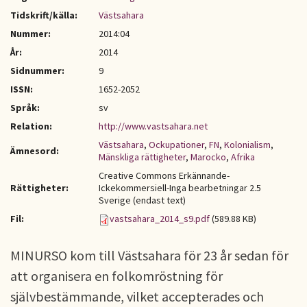
Tidskrift/källa:
Västsahara
Nummer:
2014:04
År:
2014
Sidnummer:
9
ISSN:
1652-2052
Språk:
sv
Relation:
http://www.vastsahara.net
Västsahara
,
Ockupationer
,
FN
,
Kolonialism
,
Ämnesord:
Mänskliga rättigheter
,
Marocko
,
Afrika
Creative Commons Erkännande-
Rättigheter:
Ickekommersiell-Inga bearbetningar 2.5
Sverige (endast text)
Fil:
vastsahara_2014_s9.pdf
(589.88 KB)
MINURSO kom till Västsahara för 23 år sedan för
att organisera en folkomröstning för
självbestämmande, vilket accepterades och