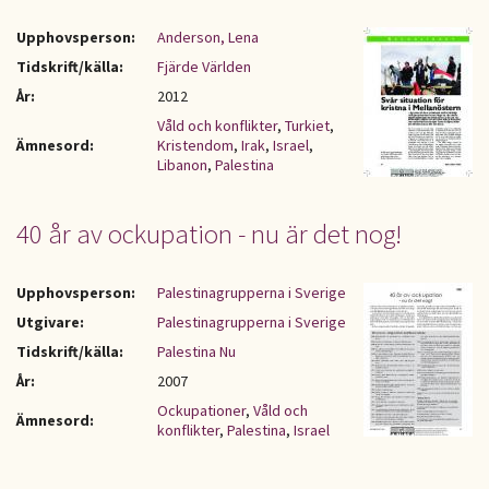
Upphovsperson:
Anderson, Lena
Tidskrift/källa:
Fjärde Världen
År:
2012
Våld och konflikter
,
Turkiet
,
Ämnesord:
Kristendom
,
Irak
,
Israel
,
Libanon
,
Palestina
40 år av ockupation - nu är det nog!
Upphovsperson:
Palestinagrupperna i Sverige
Utgivare:
Palestinagrupperna i Sverige
Tidskrift/källa:
Palestina Nu
År:
2007
Ockupationer
,
Våld och
Ämnesord:
konflikter
,
Palestina
,
Israel