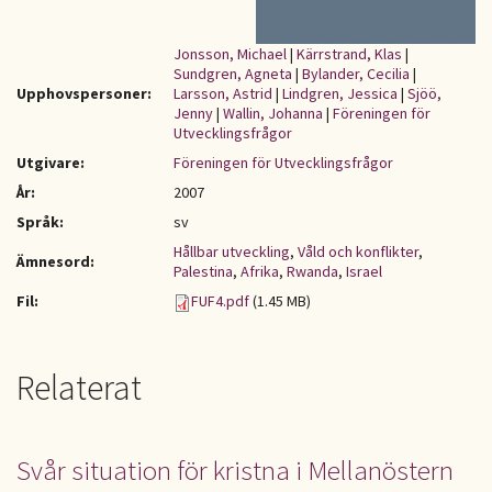
Jonsson, Michael
|
Kärrstrand, Klas
|
Sundgren, Agneta
|
Bylander, Cecilia
|
Upphovspersoner:
Larsson, Astrid
|
Lindgren, Jessica
|
Sjöö,
Jenny
|
Wallin, Johanna
|
Föreningen för
Utvecklingsfrågor
Utgivare:
Föreningen för Utvecklingsfrågor
År:
2007
Språk:
sv
Hållbar utveckling
,
Våld och konflikter
,
Ämnesord:
Palestina
,
Afrika
,
Rwanda
,
Israel
Fil:
FUF4.pdf
(1.45 MB)
Relaterat
Svår situation för kristna i Mellanöstern