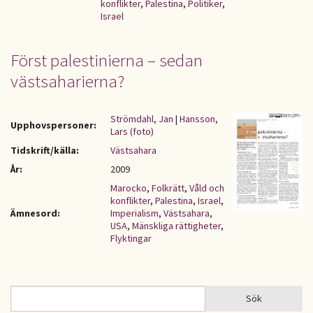
konflikter
,
Palestina
,
Politiker
,
Israel
Först palestinierna – sedan
västsaharierna?
Strömdahl, Jan
|
Hansson,
Upphovspersoner:
Lars (foto)
Tidskrift/källa:
Västsahara
År:
2009
Marocko
,
Folkrätt
,
Våld och
konflikter
,
Palestina
,
Israel
,
Ämnesord:
Imperialism
,
Västsahara
,
USA
,
Mänskliga rättigheter
,
Flyktingar
Sök
Sök
SÖKFORMULÄR