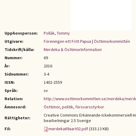
Upphovsperson:
Pollák, Tommy
Utgivare:
Föreningen ett Fritt Papua
|
Östtimorkommittén
Tidskrift/källa:
Merdeka & ÖsttimorInformation
Nummer:
69
År:
2016
Sidnummer:
3-4
ISSN:
1402-2559
Språk:
sv
Relation:
http://www.osttimorkommitten.se/merdeka/merd
Ämnesord:
Östtimor
,
politik
,
försvarsstyrkor
Creative Commons Erkännande-Ickekommersiell-I
Rättigheter:
bearbetningar 2.5 Sverige
Fil:
merdeka69aart02.pdf
(333.13 KB)