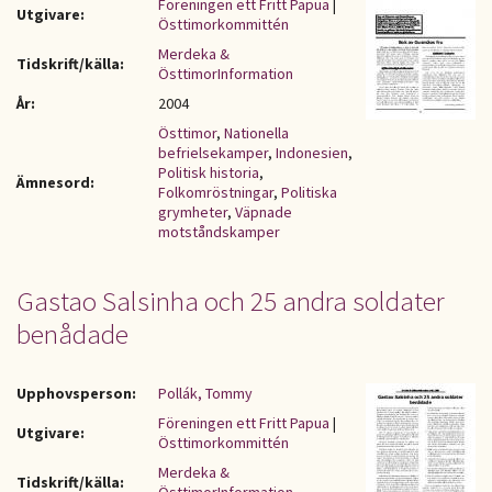
Föreningen ett Fritt Papua
|
Utgivare:
Östtimorkommittén
Merdeka &
Tidskrift/källa:
ÖsttimorInformation
År:
2004
Östtimor
,
Nationella
befrielsekamper
,
Indonesien
,
Politisk historia
,
Ämnesord:
Folkomröstningar
,
Politiska
grymheter
,
Väpnade
motståndskamper
Gastao Salsinha och 25 andra soldater
benådade
Upphovsperson:
Pollák, Tommy
Föreningen ett Fritt Papua
|
Utgivare:
Östtimorkommittén
Merdeka &
Tidskrift/källa: