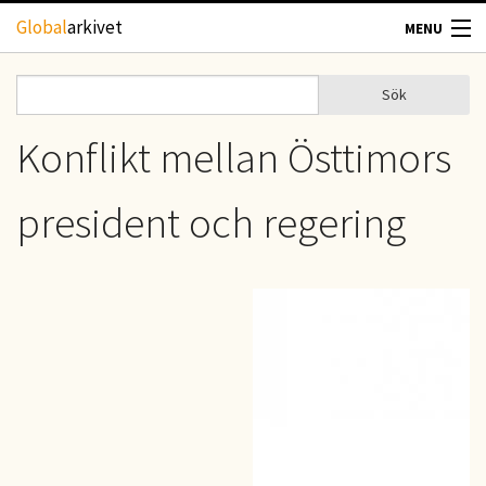
Hoppa till huvudinnehåll
Global
arkivet
MENU
TIDSKRIFTER
Sök
Sök
Sökformulär
GEOGRAFI
Konflikt mellan Östtimors
UTBLICK
president och regering
UPPHOVSRÄTT
OM OSS
KONTAKT