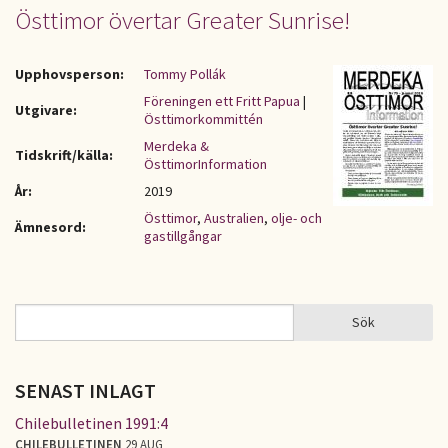
Östtimor övertar Greater Sunrise!
Upphovsperson:
Tommy Pollák
Föreningen ett Fritt Papua
|
Utgivare:
Östtimorkommittén
Merdeka &
Tidskrift/källa:
ÖsttimorInformation
År:
2019
Östtimor
,
Australien
,
olje- och
Ämnesord:
gastillgångar
Sök
Sök
SÖKFORMULÄR
SENAST INLAGT
Chilebulletinen 1991:4
CHILEBULLETINEN
29 AUG