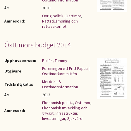
ÖsttimorInformation
År:
2010
Övrig politik
,
Östtimor
,
Ämnesord:
Rättstillämpning och
rättssäkerhet
Östtimors budget 2014
Upphovsperson:
Pollák, Tommy
Föreningen ett Fritt Papua
|
Utgivare:
Östtimorkommittén
Merdeka &
Tidskrift/källa:
ÖsttimorInformation
År:
2013
Ekonomisk politik
,
Östtimor
,
Ekonomisk utveckling och
Ämnesord:
tillväxt
,
Infrastruktur
,
Investeringar
,
Sjukvård