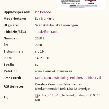
Upphovsperson:
Inti Peredo
Medarbetare:
Eva Björklund
Utgivare:
Svensk-Kubanska Föreningen
Tidskrift/källa:
Tidskriften Kuba
Nummer:
2018:3
År:
2018
Sidnummer:
sid 19
ISSN:
1402-8638
Språk:
sv
Relation:
www.svensk-kubanska.se
Ämnesord:
Kuba
,
Opinionsbildning
,
Politiker
,
Politiska val
Creative Commons Erkännande-
Rättigheter:
Ickekommersiell-Dela Lika 2.5 Sverige
kuba_3.18_s19_ledamot_malm.pdf
(109.13
Fil:
KB)