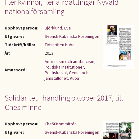
Fler kvinnor, fler afroättlingar Nyvald
nationalförsamling
Upphovsperson:
Björklund, Eva
Utgivare:
Svensk-Kubanska Föreningen
Tidskrift/källa:
Tidskriften Kuba
År:
2013
Antirasism och antifascism
,
Politiska institutioner
,
Ämnesord:
Politiska val
,
Genus och
jämställdhet
,
Kuba
Solidaritet i handling oktober 2017, till
Ches minne
Upphovsperson:
Che50Kommittén
Utgivare:
Svensk-Kubanska Föreningen