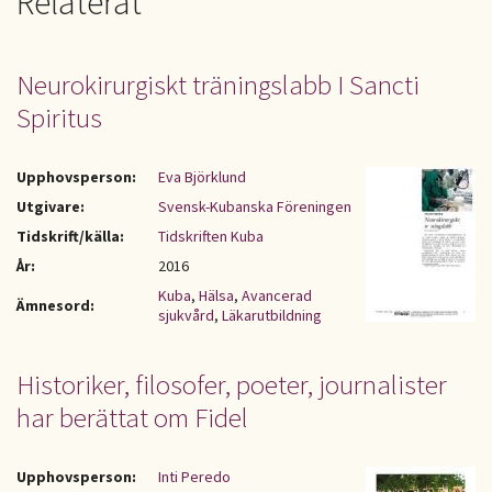
Relaterat
Neurokirurgiskt träningslabb I Sancti
Spiritus
Upphovsperson:
Eva Björklund
Utgivare:
Svensk-Kubanska Föreningen
Tidskrift/källa:
Tidskriften Kuba
År:
2016
Kuba
,
Hälsa
,
Avancerad
Ämnesord:
sjukvård
,
Läkarutbildning
Historiker, filosofer, poeter, journalister
har berättat om Fidel
Upphovsperson:
Inti Peredo