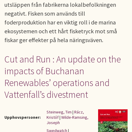
utsläppen från fabrikerna lokalbefolkningen
negativt. Fisken som används till
foderproduktion har en viktig roll i de marina
ekosystemen och ett hårt fisketryck mot små
fiskar ger effekter på hela näringsväven.
Cut and Run : An update on the
impacts of Buchanan
Renewables’ operations and
Vattenfall’s divestment
Steinweg, Tim
|
Rácz,
Upphovspersoner:
Kristóf
|
Wilde-Ramsing,
Joseph
Swedwatch
|