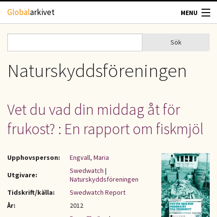
Hoppa till huvudinnehåll
Global
arkivet
MENU
TIDSKRIFTER
Sök
Sök
Sökformulär
GEOGRAFI
Naturskyddsföreningen
UTBLICK
Vet du vad din middag åt för
UPPHOVSRÄTT
frukost? : En rapport om fiskmjöl
OM OSS
Upphovsperson:
Engvall, Maria
KONTAKT
Swedwatch
|
Utgivare:
Naturskyddsföreningen
Tidskrift/källa:
Swedwatch Report
År:
2012