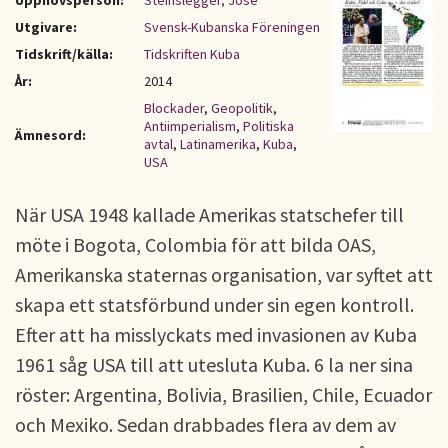
Upphovsperson:
Steinslegger, José
Utgivare:
Svensk-Kubanska Föreningen
Tidskrift/källa:
Tidskriften Kuba
År:
2014
Blockader
,
Geopolitik
,
Antiimperialism
,
Politiska
Ämnesord:
avtal
,
Latinamerika
,
Kuba
,
USA
När USA 1948 kallade Amerikas statschefer till
möte i Bogota, Colombia för att bilda OAS,
Amerikanska staternas organisation, var syftet att
skapa ett statsförbund under sin egen kontroll.
Efter att ha misslyckats med invasionen av Kuba
1961 såg USA till att utesluta Kuba. 6 la ner sina
röster: Argentina, Bolivia, Brasilien, Chile, Ecuador
och Mexiko. Sedan drabbades flera av dem av