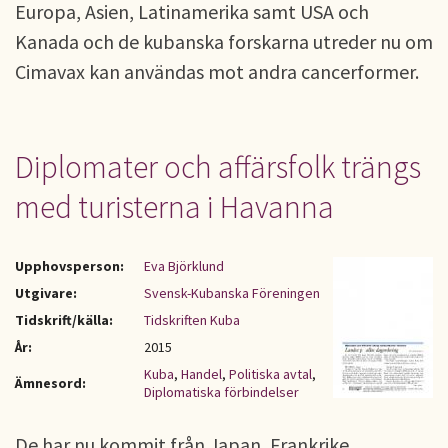
Europa, Asien, Latinamerika samt USA och
Kanada och de kubanska forskarna utreder nu om
Cimavax kan användas mot andra cancerformer.
Diplomater och affärsfolk trängs
med turisterna i Havanna
Upphovsperson:
Eva Björklund
Utgivare:
Svensk-Kubanska Föreningen
Tidskrift/källa:
Tidskriften Kuba
År:
2015
Kuba
,
Handel
,
Politiska avtal
,
Ämnesord:
Diplomatiska förbindelser
De har nu kommit från Japan, Frankrike,