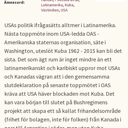
Ämnesord:
Latinamerika
,
Kuba
,
Västindien
,
USA
USAs politik ifrågasätts alltmer i Latinamerika.
Nästa toppmöte inom USA-ledda OAS -
Amerikanska staternas organisation, säte i
Washington, uteslöt Kuba 1962 - 2015 kan bli det
sista. Det som ägt rum är inget mindre än ett
latinamerikanskt och karibiskt uppror mot USAs
och Kanadas vägran att i den gemensamma
slutdeklaration på senaste toppmötet i OAS
kräva att USA häver blockaden mot Kuba. Det
kan vara början till slutet på Bushregimens
projekt att skapa ett så kallat frihandelsområde
(frihet för bolagen, inte för folken) från Kanada i
norr till Argentina i söder, men utan Kuba.