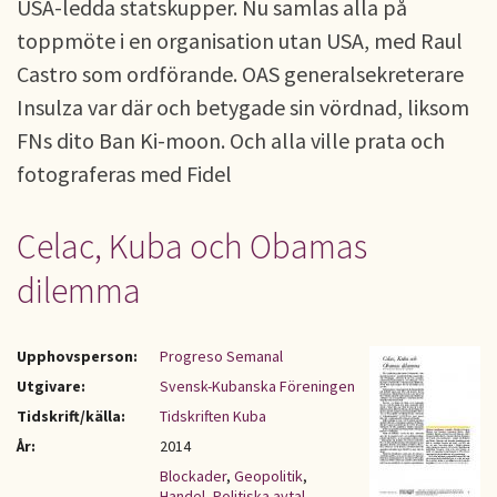
USA-ledda statskupper. Nu samlas alla på
toppmöte i en organisation utan USA, med Raul
Castro som ordförande. OAS generalsekreterare
Insulza var där och betygade sin vördnad, liksom
FNs dito Ban Ki-moon. Och alla ville prata och
fotograferas med Fidel
Celac, Kuba och Obamas
dilemma
Upphovsperson:
Progreso Semanal
Utgivare:
Svensk-Kubanska Föreningen
Tidskrift/källa:
Tidskriften Kuba
År:
2014
Blockader
,
Geopolitik
,
Handel
,
Politiska avtal
,