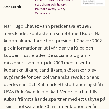
Rättvis handel
,
Ekonomisk
utveckling och tillväxt
,
Ämnesord:
Politiska avtal
,
Kuba
,
Venezuela
När Hugo Chavez vann presidentvalet 1997
utvecklades kontakterna snabbt med Kuba. När
kuppmakarna förde bort president Chavez 2002
gick informationen ut i världen via Kuba och
kuppen frustrerades. De sociala program -
missioner - som började 2003 med tusentals
kubanska läkare, tandläkare, sköterskor blev
avgörande för den bolivarianska revolutionens
överlevnad. Och Kuba fick ett stort andningshål i
USAs förkvävande blockad. Venezuela har blivit
Kubas främsta handelspartner med ett utbyte på
i snitt motsvarande 30 miljarder kronor per år.