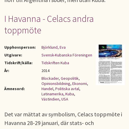
I Havanna - Celacs andra
toppmöte
Upphovsperson:
Björklund, Eva
Utgivare:
Svensk-Kubanska Föreningen
Tidskrift/källa:
Tidskriften Kuba
År:
2014
Blockader
,
Geopolitik
,
Opinionsbildning
,
Ekonomi
,
Ämnesord:
Handel
,
Politiska avtal
,
Latinamerika
,
Kuba
,
Västindien
,
USA
Det var mättat av symbolism, Celacs toppmöte i
Havanna 28-29 januari, där stats- och