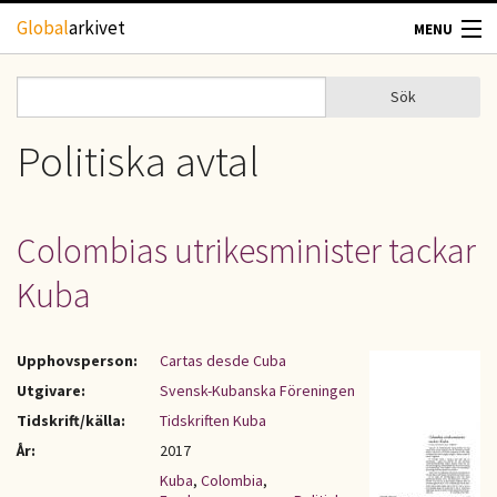
Hoppa till huvudinnehåll
Global
arkivet
MENU
TIDSKRIFTER
Sök
Sök
Sökformulär
GEOGRAFI
Politiska avtal
UTBLICK
Colombias utrikesminister tackar
UPPHOVSRÄTT
Kuba
OM OSS
Upphovsperson:
Cartas desde Cuba
KONTAKT
Utgivare:
Svensk-Kubanska Föreningen
Tidskrift/källa:
Tidskriften Kuba
År:
2017
Kuba
,
Colombia
,