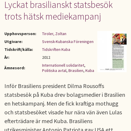
Lyckat brasilianskt statsbesök
trots hätsk mediekampanj
Upphovsperson:
Tiroler, Zoltan
Utgivare:
Svensk-Kubanska Föreningen
Tidskrift/källa:
Tidskriften Kuba
År:
2012
Internationell solidaritet
,
Ämnesord:
Politiska avtal
,
Brasilien
,
Kuba
Inför Brasiliens president Dilma Rousoffs
statsbesök på Kuba drev bolagsmedier i Brasilien
en hetskampanj. Men de fick kraftiga mothugg
och statsbesöket visade hur nära vän även Lulas
efterträdare är med Kuba. Brasiliens
utrikesminister Antonio Patriota gav USA ett