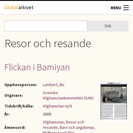
Hoppa till huvudinnehåll
Global
arkivet
MENU
TIDSKRIFTER
Sök
Sök
Sökformulär
GEOGRAFI
Resor och resande
UTBLICK
Flickan i Bamiyan
UPPHOVSRÄTT
Upphovsperson:
Lambert, Bo
OM OSS
Svenska
Utgivare:
Afghanistankommittén (SAK)
KONTAKT
Tidskrift/källa:
Afghanistan-nytt
År:
2009
Afghanistan
,
Resor och
Ämnesord:
resande
,
Barn och ungdomar
,
Bildkonst och film