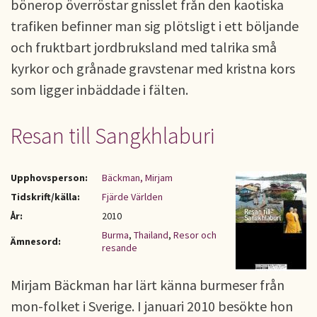
bönerop överröstar gnisslet från den kaotiska
trafiken befinner man sig plötsligt i ett böljande
och fruktbart jordbruksland med talrika små
kyrkor och grånade gravstenar med kristna kors
som ligger inbäddade i fälten.
Resan till Sangkhlaburi
Upphovsperson:
Bäckman, Mirjam
Tidskrift/källa:
Fjärde Världen
År:
2010
Burma
,
Thailand
,
Resor och
Ämnesord:
resande
Mirjam Bäckman har lärt känna burmeser från
mon-folket i Sverige. I januari 2010 besökte hon