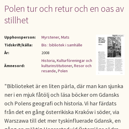
Polen tur och retur och en oas av
stillhet
Upphovsperson:
Myrstener, Mats
Tidskrift/källa:
Bis : bibliotek i samhälle
År:
2008
Historia
,
Kulturföreningar och
Ämnesord:
kulturinstitutioner
,
Resor och
resande
,
Polen
"Biblioteket är en liten pärla, där man kan sjunka
ner i en mjuk fåtölj och läsa böcker om Gdansks
och Polens geografi och historia. Vi har färdats
från det en gång österrikiska Kraków i söder, via
Warszawa till det mer tyskinfluerade Gdansk, en