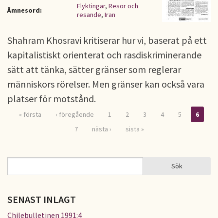
Flyktingar
,
Resor och
Ämnesord:
resande
,
Iran
Shahram Khosravi kritiserar hur vi, baserat på ett
kapitalistiskt orienterat och rasdiskriminerande
sätt att tänka, sätter gränser som reglerar
människors rörelser. Men gränser kan också vara
platser för motstånd.
« första
‹ föregående
1
2
3
4
5
6
Sidor
7
nästa ›
sista »
Sök
Sök
SÖKFORMULÄR
SENAST INLAGT
Chilebulletinen 1991:4