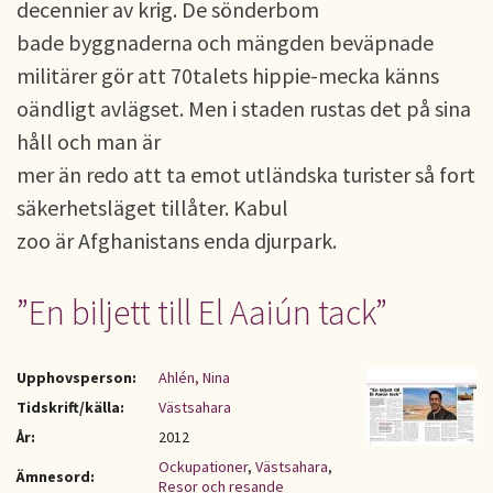
decennier av krig. De sönderbom­
bade byggnaderna och mängden beväpnade
militärer gör att 70­talets hippie­-mecka känns
oändligt avlägset. Men i staden rustas det på sina
håll och man är
mer än redo att ta emot utländska turister så fort
säkerhetsläget tillåter. Kabul
zoo är Afghanistans enda djurpark.
”En biljett till El Aaiún tack”
Upphovsperson:
Ahlén, Nina
Tidskrift/källa:
Västsahara
År:
2012
Ockupationer
,
Västsahara
,
Ämnesord:
Resor och resande