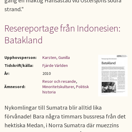
gång en mäktig Hansastad vid Östersjöns södra
strand."
Resereportage från Indonesien:
Batakland
Upphovsperson:
Karsten, Gunilla
Tidskrift/källa:
Fjärde Världen
År:
2010
Resor och resande
,
Ämnesord:
Minoritetskulturer
,
Politisk
historia
Nykomlingar till Sumatra blir alltid lika
förvånade! Bara några timmars bussresa från det
hektiska Medan, i Norra Sumatra där muezzins