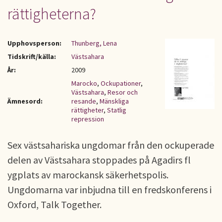
rättigheterna?
Upphovsperson:
Thunberg, Lena
Tidskrift/källa:
Västsahara
År:
2009
Marocko
,
Ockupationer
,
Västsahara
,
Resor och
Ämnesord:
resande
,
Mänskliga
rättigheter
,
Statlig
repression
Sex västsahariska ungdomar från den ockuperade
delen av Västsahara stoppades på Agadirs fl
ygplats av marockansk säkerhetspolis.
Ungdomarna var inbjudna till en fredskonferens i
Oxford, Talk Together.