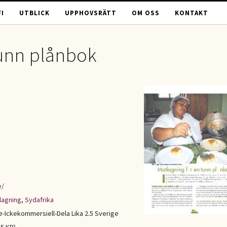
I
UTBLICK
UPPHOVSRÄTT
OM OSS
KONTAKT
tunn plånbok
e/
lagning
,
Sydafrika
Ickekommersiell-Dela Lika 2.5 Sverige