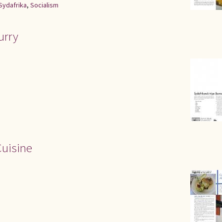
Sydafrika
,
Socialism
urry
Cuisine