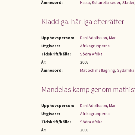
Ämnesord:
Hälsa
,
Kulturella seder
,
Städer
Kladdiga, härliga efterrätter
Upphovsperson:
Dahl Adolfsson, Mari
Utgivare:
Afrikagrupperna
Tidskrift/källa:
Södra Afrika
År:
2008
Ämnesord:
Mat och matlagning
,
Sydafrika
Mandelas kamp genom mathist
Upphovsperson:
Dahl Adolfsson, Mari
Utgivare:
Afrikagrupperna
Tidskrift/källa:
Södra Afrika
År:
2008