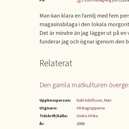
Fil:
1-2007matlagning.pdf
(326.
Man kan klara en familj med fem pers
magasinsbilaga i den lokala morgont
Det är mindre än jag lägger ut på en 
funderar jag och ögnar igenom den b
Relaterat
Den gamla matkulturen överges 
Upphovsperson:
Dahl Adolfsson, Mari
Utgivare:
Afrikagrupperna
Tidskrift/källa:
Södra Afrika
År:
2006