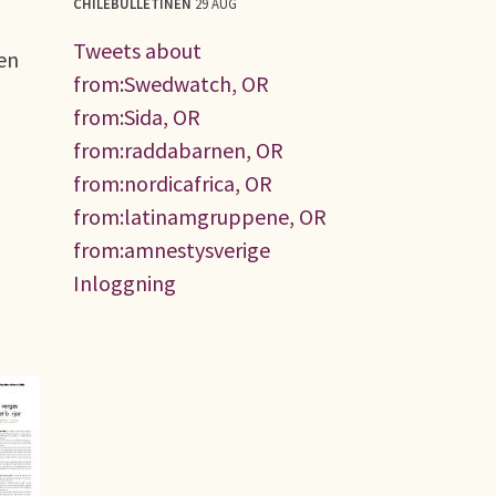
CHILEBULLETINEN
29 AUG
Tweets about
 en
from:Swedwatch, OR
from:Sida, OR
from:raddabarnen, OR
from:nordicafrica, OR
from:latinamgruppene, OR
from:amnestysverige
Inloggning