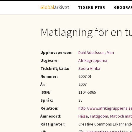
Hoppa till huvudinnehåll
Global
arkivet
TIDSKRIFTER
GEOGRAF
Matlagning för en 
Upphovsperson:
Dahl Adolfsson, Mari
Utgivare:
Afrikagrupperna
Tidskrift/källa:
Södra Afrika
Nummer:
2007:01
År:
2007
ISSN:
1104-5965
Språk:
sv
Relation:
http://www.afrikagrupperna.s
Ämnesord:
Hälsa
,
Fattigdom
,
Mat och mat
Rättigheter:
Creative Commons Erkännande-