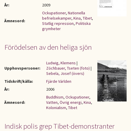
År:
2009
Ockupationer
,
Nationella
befrielsekamper
,
Kina
,
Tibet
,
Ämnesord:
Statlig repression
,
Politiska
grymheter
Förödelsen av den heliga sjön
Ludwig, Klemens
|
Upphovspersoner:
Zöchbauer, Tseten (foto)
|
Sebela, Josef (övers)
Tidskrift/källa:
Fjärde Världen
År:
2006
Buddhism
,
Ockupationer
,
Ämnesord:
Vatten
,
Övrig energi
,
Kina
,
Kolonialism
,
Tibet
Indisk polis grep Tibet-demonstranter