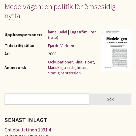
Medelvägen: en politik för ömsesidig
nytta
lama, Dalai
|
Engström, Per
Upphovspersoner:
(foto)
Tidskrift/källa:
Fjärde Världen
År:
2008
Ockupationer
,
Kina
,
Tibet
,
Ämnesord:
Mänskliga rättigheter
,
Statlig repression
Sök
Sök
SÖKFORMULÄR
SENAST INLAGT
Chilebulletinen 1991:4
CHILEBULLETINEN
29 AUG