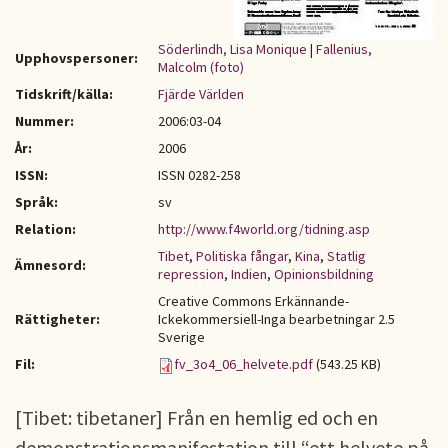
Söderlindh, Lisa Monique
|
Fallenius,
Upphovspersoner:
Malcolm (foto)
Tidskrift/källa:
Fjärde Världen
Nummer:
2006:03-04
År:
2006
ISSN:
ISSN 0282-258
Språk:
sv
Relation:
http://www.f4world.org/tidning.asp
Tibet
,
Politiska fångar
,
Kina
,
Statlig
Ämnesord:
repression
,
Indien
,
Opinionsbildning
Creative Commons Erkännande-
Rättigheter:
Ickekommersiell-Inga bearbetningar 2.5
Sverige
Fil:
fv_3o4_06_helvete.pdf
(543.25 KB)
[Tibet: tibetaner] Från en hemlig ed och en
demonstrationsmanifestation till “ett helvete på