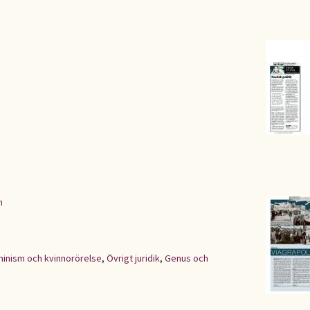
n
inism och kvinnorörelse
,
Övrigt juridik
,
Genus och