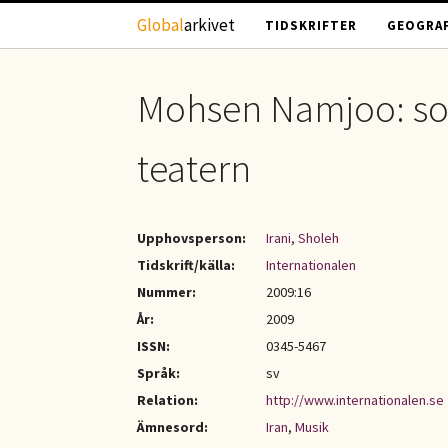
Hoppa till huvudinnehåll
Global
arkivet
TIDSKRIFTER
GEOGRAF
Mohsen Namjoo: so
teatern
Upphovsperson:
Irani, Sholeh
Tidskrift/källa:
Internationalen
Nummer:
2009:16
År:
2009
ISSN:
0345-5467
Språk:
sv
Relation:
http://www.internationalen.se
Ämnesord:
Iran
,
Musik