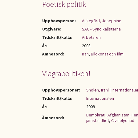
Poetisk politik
Upphovsperson:
Askegård, Josephine
Utgivare:
SAC - Syndikalisterna
Tidskrift/källa:
Arbetaren
År:
2008
Ämnesord:
Iran
,
Bildkonst och film
Viagrapolitiken!
Upphovspersoner:
Sholeh, Irani
|
Internationale
Tidskrift/källa:
Internationalen
År:
2009
Demokrati
,
Afghanistan
,
Fem
Ämnesord:
jämställdhet
,
Civil olydnad