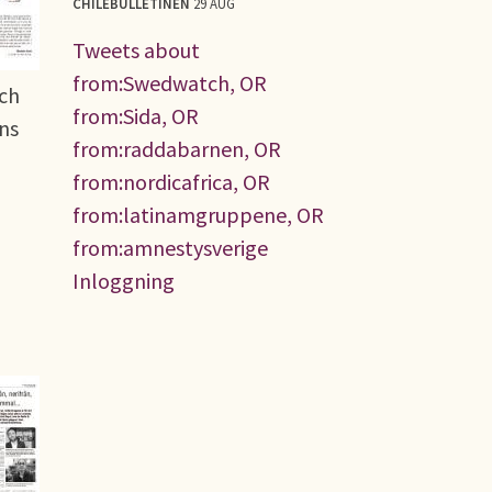
CHILEBULLETINEN
29 AUG
Tweets about
from:Swedwatch, OR
och
from:Sida, OR
ns
from:raddabarnen, OR
from:nordicafrica, OR
from:latinamgruppene, OR
from:amnestysverige
Inloggning