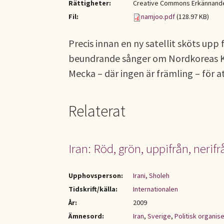
Rättigheter:
Creative Commons Erkännande-
Fil:
namjoo.pdf
(128.97 KB)
Precis innan en ny satellit sköts upp 
beundrande sånger om Nordkoreas Ki
Mecka – där ingen är främling – för 
Relaterat
Iran: Röd, grön, uppifrån, nerif
Upphovsperson:
Irani, Sholeh
Tidskrift/källa:
Internationalen
År:
2009
Ämnesord:
Iran
,
Sverige
,
Politisk organis