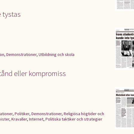
 tystas
ion
,
Demonstrationer
,
Utbildning och skola
tånd eller kompromiss
ationer
,
Politiker
,
Demonstrationer
,
Religiösa högtider och
vister
,
Kravaller
,
Internet
,
Politiska taktiker och strategier