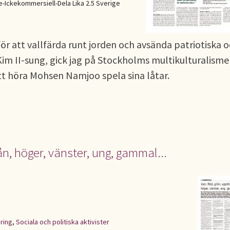
Ickekommersiell-Dela Lika 2.5 Sverige
för att vallfärda runt jorden och avsända patriotiska 
m II-sung, gick jag på Stockholms multikulturalisme
att höra Mohsen Namjoo spela sina låtar.
rån, höger, vänster, ung, gammal...
ering
,
Sociala och politiska aktivister