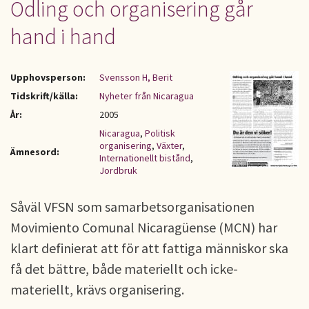
Odling och organisering går
hand i hand
Upphovsperson:
Svensson H, Berit
Tidskrift/källa:
Nyheter från Nicaragua
År:
2005
Nicaragua
,
Politisk
organisering
,
Växter
,
Ämnesord:
Internationellt bistånd
,
Jordbruk
Såväl VFSN som samarbetsorganisationen
Movimiento Comunal Nicaragüense (MCN) har
klart definierat att för att fattiga människor ska
få det bättre, både materiellt och icke-
materiellt, krävs organisering.