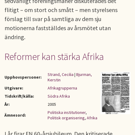
sedvanligt föreningsmanér diskuterades det
flitigt – om stort och smått – men styrelsens
förslag till svar på samtliga av dem sju
motionerna fastställdes av årsmötet utan
ändring.
Reformer kan stärka Afrika
Strand, Cecilia
|
Bjurman,
Upphovspersoner:
Kerstin
Utgivare:
Afrikagrupperna
Tidskrift/källa:
Södra Afrika
År:
2005
Politiska institutioner
,
Ämnesord:
Politisk organisering
,
Afrika
I år firar FN 60-årsjubileum. Den kritiserade