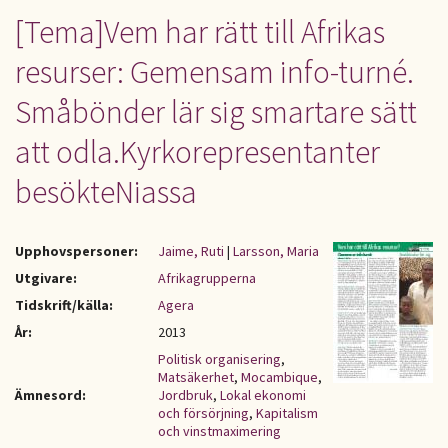
[Tema]Vem har rätt till Afrikas
resurser: Gemensam info-turné.
Småbönder lär sig smartare sätt
att odla.Kyrkorepresentanter
besökteNiassa
Upphovspersoner:
Jaime, Ruti
|
Larsson, Maria
Utgivare:
Afrikagrupperna
Tidskrift/källa:
Agera
År:
2013
Politisk organisering
,
Matsäkerhet
,
Mocambique
,
Ämnesord:
Jordbruk
,
Lokal ekonomi
och försörjning
,
Kapitalism
och vinstmaximering