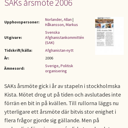
SAKs årsmöte 2006
Norlander, Allan
|
Upphovspersoner:
Håkansson, Markus
Svenska
Utgivare:
Afghanistankommittén
(SAK)
Tidskrift/källa:
Afghanistan-nytt
År:
2006
Sverige
,
Politisk
Ämnesord:
organisering
SAKs årsmöte gick i år av stapeln i stockholmska
Kista. Mötet drog ut på tiden och avslutades inte
förrän en bit in på kvällen. Till rullorna läggs nu
ytterligare ett årsmöte där bitvis stor enighet i
flera frågor gjorde sig gällande. Men på