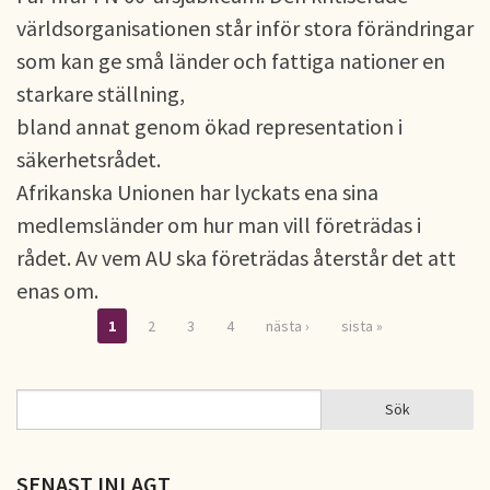
världsorganisationen står inför stora förändringar
som kan ge små länder och fattiga nationer en
starkare ställning,
bland annat genom ökad representation i
säkerhetsrådet.
Afrikanska Unionen har lyckats ena sina
medlemsländer om hur man vill företrädas i
rådet. Av vem AU ska företrädas återstår det att
enas om.
1
2
3
4
nästa ›
sista »
Sidor
Sök
Sök
SÖKFORMULÄR
SENAST INLAGT