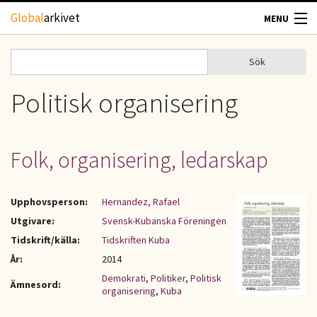
Hoppa till huvudinnehåll
Global
arkivet
MENU
TIDSKRIFTER
Sök
Sök
Sökformulär
GEOGRAFI
Politisk organisering
UTBLICK
Folk, organisering, ledarskap
UPPHOVSRÄTT
Upphovsperson:
Hernandez, Rafael
OM OSS
Utgivare:
Svensk-Kubanska Föreningen
Tidskrift/källa:
Tidskriften Kuba
KONTAKT
År:
2014
Demokrati
,
Politiker
,
Politisk
Ämnesord:
organisering
,
Kuba