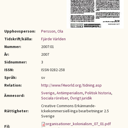
Upphovsperson:
Persson, Ola
Tidskrift/källa:
Fjärde Världen
Nummer:
2007:01
År:
2007
Sidnummer:
3
ISSN:
ISSN 0282-258
Språk:
sv
Relation:
http://www.f4world.org/tidning.asp
Sverige
,
Antiimperialism
,
Politisk historia
,
Ämnesord:
Sociala rörelser
,
Övrigt juridik
Creative Commons Erkännande-
Rättigheter:
Ickekommersiell-Inga bearbetningar 2.5
Sverige
organisationer_kolonialism_07_01.pdf
Fil: