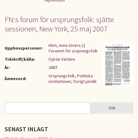
repression
FN:s forum för ursprungsfolk: sjätte
sessionen, New York, 25 maj 2007
Klint, Anna (övers.)
|
Upphovspersoner:
Forumet för ursprungsfolk
Tidskrift/källa:
Fjärde Världen
År:
2007
Ursprungsfolk
,
Politiska
Ämnesord:
institutioner
,
Övrigt juridik
Sök
Sök
SÖKFORMULÄR
SENAST INLAGT