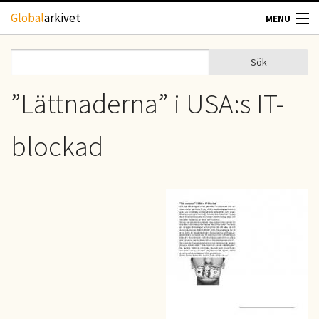
Hoppa till huvudinnehåll
Global
arkivet
MENU
TIDSKRIFTER
Sök
Sök
Sökformulär
GEOGRAFI
”Lättnaderna” i USA:s IT-
UTBLICK
blockad
UPPHOVSRÄTT
OM OSS
KONTAKT