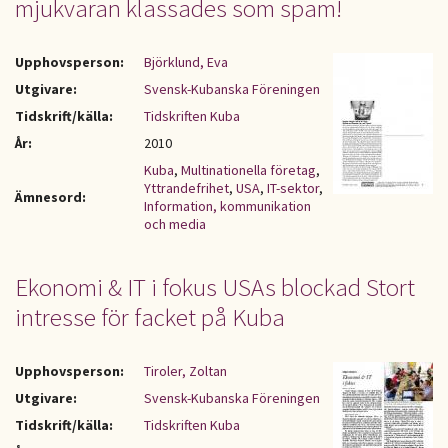
mjukvaran klassades som spam!
Upphovsperson:
Björklund, Eva
Utgivare:
Svensk-Kubanska Föreningen
Tidskrift/källa:
Tidskriften Kuba
År:
2010
Kuba
,
Multinationella företag
,
Yttrandefrihet
,
USA
,
IT-sektor
,
Ämnesord:
Information, kommunikation
och media
Ekonomi & IT i fokus USAs blockad Stort
intresse för facket på Kuba
Upphovsperson:
Tiroler, Zoltan
Utgivare:
Svensk-Kubanska Föreningen
Tidskrift/källa:
Tidskriften Kuba