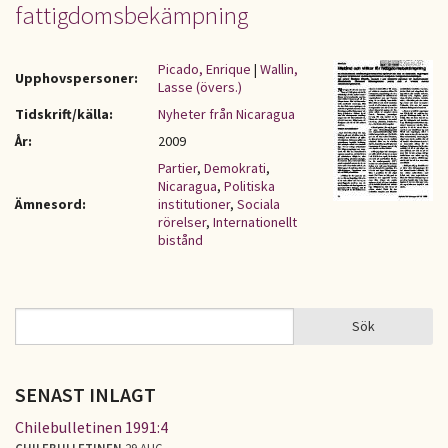
fattigdomsbekämpning
Picado, Enrique
|
Wallin,
Upphovspersoner:
Lasse (övers.)
Tidskrift/källa:
Nyheter från Nicaragua
År:
2009
Partier
,
Demokrati
,
Nicaragua
,
Politiska
Ämnesord:
institutioner
,
Sociala
rörelser
,
Internationellt
bistånd
Sök
Sök
SÖKFORMULÄR
SENAST INLAGT
Chilebulletinen 1991:4
CHILEBULLETINEN
29 AUG