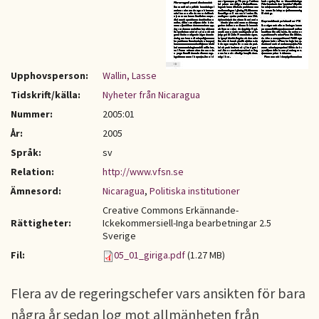
Upphovsperson:
Wallin, Lasse
Tidskrift/källa:
Nyheter från Nicaragua
Nummer:
2005:01
År:
2005
Språk:
sv
Relation:
http://www.vfsn.se
Ämnesord:
Nicaragua
,
Politiska institutioner
Creative Commons Erkännande-
Rättigheter:
Ickekommersiell-Inga bearbetningar 2.5
Sverige
Fil:
05_01_giriga.pdf
(1.27 MB)
Flera av de regeringschefer vars ansikten för bara
några år sedan log mot allmänheten från