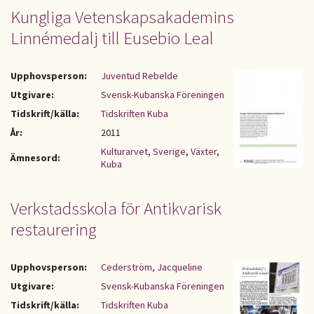
Kungliga Vetenskapsakademins
Linnémedalj till Eusebio Leal
Upphovsperson:
Juventud Rebelde
Utgivare:
Svensk-Kubanska Föreningen
Tidskrift/källa:
Tidskriften Kuba
År:
2011
Kulturarvet
,
Sverige
,
Växter
,
Ämnesord:
Kuba
Verkstadsskola för Antikvarisk
restaurering
Upphovsperson:
Cederström, Jacqueline
Utgivare:
Svensk-Kubanska Föreningen
Tidskrift/källa:
Tidskriften Kuba