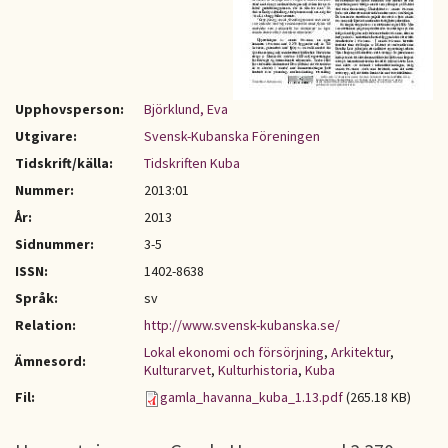
Upphovsperson:
Björklund, Eva
Utgivare:
Svensk-Kubanska Föreningen
Tidskrift/källa:
Tidskriften Kuba
Nummer:
2013:01
År:
2013
Sidnummer:
3-5
ISSN:
1402-8638
Språk:
sv
Relation:
http://www.svensk-kubanska.se/
Lokal ekonomi och försörjning
,
Arkitektur
,
Ämnesord:
Kulturarvet
,
Kulturhistoria
,
Kuba
Fil:
gamla_havanna_kuba_1.13.pdf
(265.18 KB)