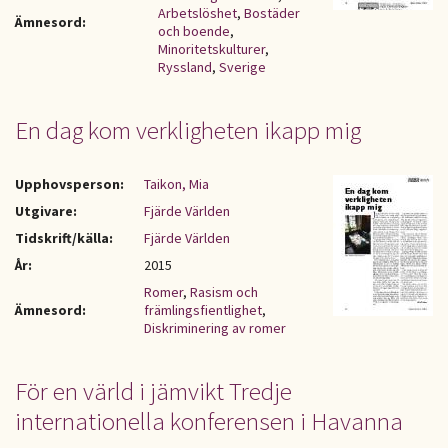
Arbetslöshet
,
Bostäder
Ämnesord:
och boende
,
Minoritetskulturer
,
Ryssland
,
Sverige
En dag kom verkligheten ikapp mig
Upphovsperson:
Taikon, Mia
Utgivare:
Fjärde Världen
Tidskrift/källa:
Fjärde Världen
År:
2015
Romer
,
Rasism och
Ämnesord:
främlingsfientlighet
,
Diskriminering av romer
För en värld i jämvikt Tredje
internationella konferensen i Havanna