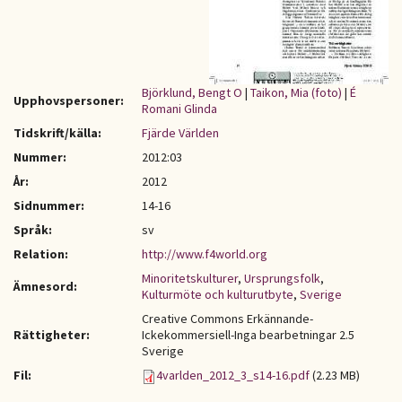
Björklund, Bengt O
|
Taikon, Mia (foto)
|
É
Upphovspersoner:
Romani Glinda
Tidskrift/källa:
Fjärde Världen
Nummer:
2012:03
År:
2012
Sidnummer:
14-16
Språk:
sv
Relation:
http://www.f4world.org
Minoritetskulturer
,
Ursprungsfolk
,
Ämnesord:
Kulturmöte och kulturutbyte
,
Sverige
Creative Commons Erkännande-
Rättigheter:
Ickekommersiell-Inga bearbetningar 2.5
Sverige
Fil:
4varlden_2012_3_s14-16.pdf
(2.23 MB)