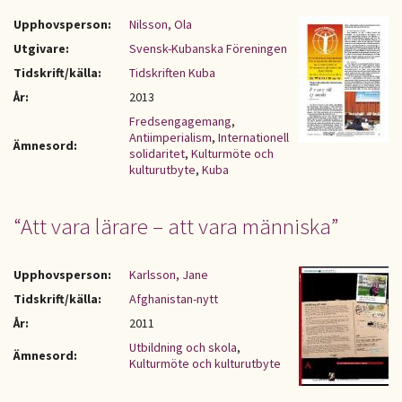
Upphovsperson:
Nilsson, Ola
Utgivare:
Svensk-Kubanska Föreningen
Tidskrift/källa:
Tidskriften Kuba
År:
2013
Fredsengagemang
,
Antiimperialism
,
Internationell
Ämnesord:
solidaritet
,
Kulturmöte och
kulturutbyte
,
Kuba
“Att vara lärare – att vara människa”
Upphovsperson:
Karlsson, Jane
Tidskrift/källa:
Afghanistan-nytt
År:
2011
Utbildning och skola
,
Ämnesord:
Kulturmöte och kulturutbyte