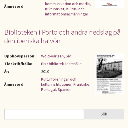
kommunikation och media
,
Ämnesord:
Kulturarvet
,
Kultur- och
informationsallmänningar
Biblioteken i Porto och andra nedslag på
den iberiska halvön
Upphovsperson:
Wold-Karlsen, Siv
Tidskrift/källa:
Bis : bibliotek i samhälle
År:
2010
Kulturföreningar och
Ämnesord:
kulturinstitutioner
,
Frankrike
,
Portugal
,
Spanien
Sök
Sök
SÖKFORMULÄR