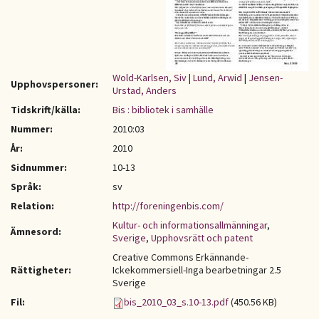
Wold-Karlsen, Siv
|
Lund, Arwid
|
Jensen-
Upphovspersoner:
Urstad, Anders
Tidskrift/källa:
Bis : bibliotek i samhälle
Nummer:
2010:03
År:
2010
Sidnummer:
10-13
Språk:
sv
Relation:
http://foreningenbis.com/
Kultur- och informationsallmänningar
,
Ämnesord:
Sverige
,
Upphovsrätt och patent
Creative Commons Erkännande-
Rättigheter:
Ickekommersiell-Inga bearbetningar 2.5
Sverige
Fil:
bis_2010_03_s.10-13.pdf
(450.56 KB)