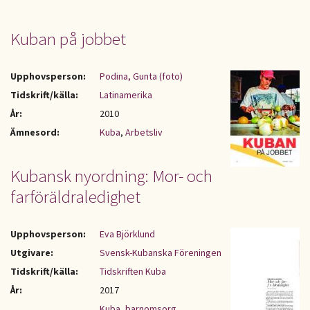
Kuban på jobbet
Upphovsperson:
Podina, Gunta (foto)
Tidskrift/källa:
Latinamerika
År:
2010
Ämnesord:
Kuba
,
Arbetsliv
Kubansk nyordning: Mor- och
farföräldraledighet
Upphovsperson:
Eva Björklund
Utgivare:
Svensk-Kubanska Föreningen
Tidskrift/källa:
Tidskriften Kuba
År:
2017
Kuba
,
barnomsorg
,