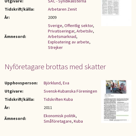
Utgivare:
SAC - Syndikalisterna
Tidskrift/källa:
Arbetaren Zenit
År:
2009
Sverige
,
Offentlig sektor
,
Privatiseringar
,
Arbetsliv
,
Ämnesord:
Arbetsmarknad
,
Exploatering av arbete
,
Strejker
Nyföretagare brottas med skatter
Upphovsperson:
Björklund, Eva
Utgivare:
Svensk-Kubanska Föreningen
Tidskrift/källa:
Tidskriften Kuba
År:
2011
Ekonomisk politik
,
Ämnesord:
Småföretagare
,
Kuba