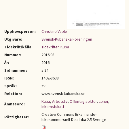
Upphovsperson:
Christine Vaple
Utgivare:
Svensk-Kubanska Föreningen
Tidskrift/källa:
Tidskriften Kuba
Nummer:
2016:03
År:
2016
Sidnummer:
s 24
ISSN:
1402-8638
Språk:
sv
Relation:
www.svensk-kubanska.se
Kuba
,
Arbetsliv
,
Offentlig sektor
,
Löner
,
Ämnesord:
Inkomstskatt
Creative Commons Erkännande-
Rättigheter:
Ickekommersiell-Dela Lika 2.5 Sverige