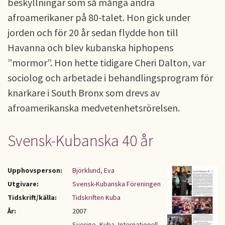
beskyllningar som så många andra
afroamerikaner på 80-talet. Hon gick under
jorden och för 20 år sedan flydde hon till
Havanna och blev kubanska hiphopens
”mormor”. Hon hette tidigare Cheri Dalton, var
sociolog och arbetade i behandlingsprogram för
knarkare i South Bronx som drevs av
afroamerikanska medvetenhetsrörelsen.
Svensk-Kubanska 40 år
Upphovsperson:
Björklund, Eva
Utgivare:
Svensk-Kubanska Föreningen
Tidskrift/källa:
Tidskriften Kuba
År:
2007
Sverige
,
Kuba
,
Internationell