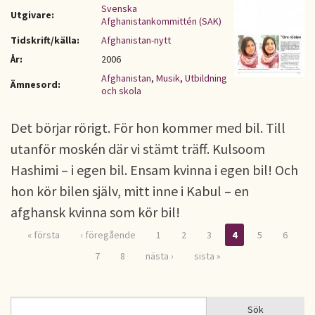
Svenska
Utgivare:
Afghanistankommittén (SAK)
Tidskrift/källa:
Afghanistan-nytt
År:
2006
Afghanistan
,
Musik
,
Utbildning
Ämnesord:
och skola
Det börjar rörigt. För hon kommer med bil. Till
utanför moskén där vi stämt träff. Kulsoom
Hashimi – i egen bil. Ensam kvinna i egen bil! Och
hon kör bilen själv, mitt inne i Kabul – en
afghansk kvinna som kör bil!
« första
‹ föregående
1
2
3
4
5
6
Sidor
7
8
nästa ›
sista »
Sök
Sök