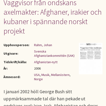
Vaggvisor från ondskans
axelmakter: Afghaner, irakier och
kubaner i spännande norskt
projekt
Upphovsperson:
Rahm, Johan
Svenska
Utgivare:
Afghanistankommittén (SAK)
Tidskrift/källa:
Afghanistan-nytt
År:
2006
USA
,
Musik
,
Mellanöstern
,
Ämnesord:
Norge
I januari 2002 höll George Bush sitt
uppmärksammade tal där han pekade ut
ondskans axel: Iran, Irak, Afghanistan och deras