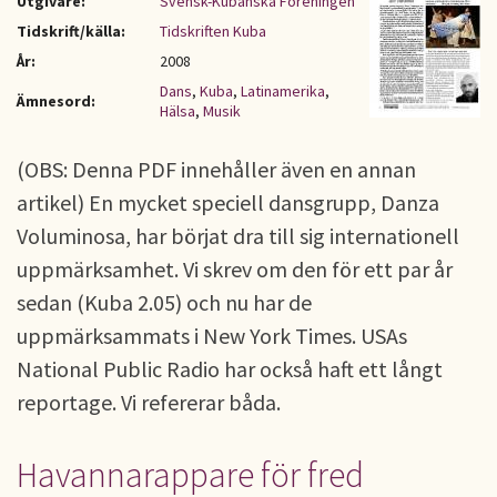
Utgivare:
Svensk-Kubanska Föreningen
Tidskrift/källa:
Tidskriften Kuba
År:
2008
Dans
,
Kuba
,
Latinamerika
,
Ämnesord:
Hälsa
,
Musik
(OBS: Denna PDF innehåller även en annan
artikel) En mycket speciell dansgrupp, Danza
Voluminosa, har börjat dra till sig internationell
uppmärksamhet. Vi skrev om den för ett par år
sedan (Kuba 2.05) och nu har de
uppmärksammats i New York Times. USAs
National Public Radio har också haft ett långt
reportage. Vi refererar båda.
Havannarappare för fred