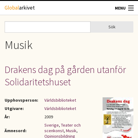
Hoppa till huvudinnehåll
Global
arkivet
MENU
TIDSKRIFTER
Sök
Sök
Sökformulär
GEOGRAFI
Musik
UTBLICK
Drakens dag på gården utanför
UPPHOVSRÄTT
Solidaritetshuset
OM OSS
Upphovsperson:
Världsbiblioteket
KONTAKT
Utgivare:
Världsbiblioteket
År:
2009
Sverige
,
Teater och
Ämnesord:
scenkonst
,
Musik
,
Opinionsbildning