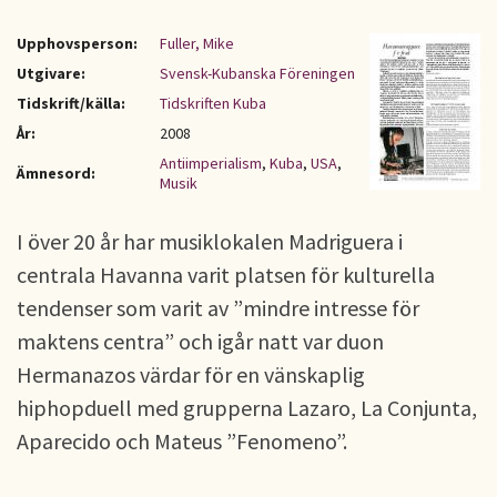
Upphovsperson:
Fuller, Mike
Utgivare:
Svensk-Kubanska Föreningen
Tidskrift/källa:
Tidskriften Kuba
År:
2008
Antiimperialism
,
Kuba
,
USA
,
Ämnesord:
Musik
I över 20 år har musiklokalen Madriguera i
centrala Havanna varit platsen för kulturella
tendenser som varit av ”mindre intresse för
maktens centra” och igår natt var duon
Hermanazos värdar för en vänskaplig
hiphopduell med grupperna Lazaro, La Conjunta,
Aparecido och Mateus ”Fenomeno”.