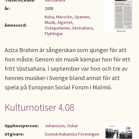
Tidskrift/källa:
Västsahara
År:
2008
Kuba
,
Marocko
,
Spanien
,
Musik
,
Algeriet
,
Ämnesord:
Ockupationer
,
Västsahara
,
Flyktingar
Aziza Brahim är sångerskan som sjunger för att
hon måste. Genom sin musik kämpar hon för ett
fritt Västsahara. I september var hon och tre av
hennes musiker i Sverige bland annat för att
spela på European Social Forum i Malmö.
Kulturnotiser 4.08
Upphovsperson:
Johansson, Oskar
Utgivare:
Svensk-Kubanska Föreningen