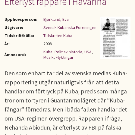
Efterlyst rappare i Havanna
Upphovsperson:
Björklund, Eva
Utgivare:
Svensk-Kubanska Föreningen
Tidskrift/källa:
Tidskriften Kuba
År:
2008
Kuba
,
Politisk historia
,
USA
,
Ämnesord:
Musik
,
Flyktingar
Den som enbart tar del av svenska medias Kuba-
rapportering utgår naturligtvis från att detta
handlar om förtryck på Kuba, precis som många
tror om tortyren i Guantanmolägret där ”Kuba-
fångar” förnedras. Men i båda fallen handlar det
om USA-regimen övergrepp. Rapparen i fråga,
Nehanda Abiodun, är efterlyst av FBI på falska