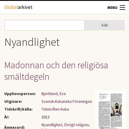
Hoppa till huvudinnehåll
Global
arkivet
MENU
TIDSKRIFTER
Sök
Sök
Sökformulär
GEOGRAFI
Nyandlighet
UTBLICK
Madonnan och den religiösa
UPPHOVSRÄTT
smältdegeln
OM OSS
Upphovsperson:
Björklund, Eva
KONTAKT
Utgivare:
Svensk-Kubanska Föreningen
Tidskrift/källa:
Tidskriften Kuba
År:
2012
Nyandlighet
,
Övrigt religion
,
Ämnesord: