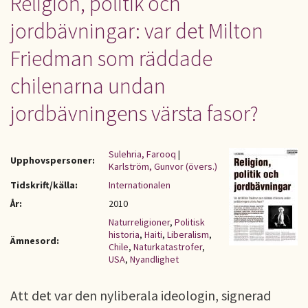
Religion, politik och
jordbävningar: var det Milton
Friedman som räddade
chilenarna undan
jordbävningens värsta fasor?
Sulehria, Farooq
|
Upphovspersoner:
Karlström, Gunvor (övers.)
Tidskrift/källa:
Internationalen
År:
2010
Naturreligioner
,
Politisk
historia
,
Haiti
,
Liberalism
,
Ämnesord:
Chile
,
Naturkatastrofer
,
USA
,
Nyandlighet
Att det var den nyliberala ideologin, signerad