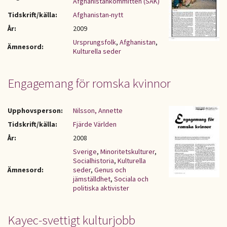
Afghanistankommittén (SAK)
Tidskrift/källa:
Afghanistan-nytt
År:
2009
Ursprungsfolk
,
Afghanistan
,
Ämnesord:
Kulturella seder
Engagemang för romska kvinnor
Upphovsperson:
Nilsson, Annette
Tidskrift/källa:
Fjärde Världen
År:
2008
Sverige
,
Minoritetskulturer
,
Socialhistoria
,
Kulturella
Ämnesord:
seder
,
Genus och
jämställdhet
,
Sociala och
politiska aktivister
Kayec-svettigt kulturjobb