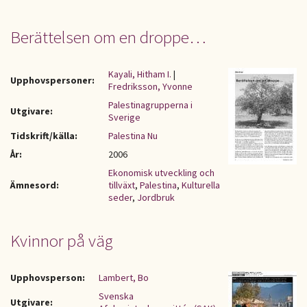
Berättelsen om en droppe…
Kayali, Hitham I.
|
Upphovspersoner:
Fredriksson, Yvonne
Palestinagrupperna i
Utgivare:
Sverige
Tidskrift/källa:
Palestina Nu
År:
2006
Ekonomisk utveckling och
Ämnesord:
tillväxt
,
Palestina
,
Kulturella
seder
,
Jordbruk
Kvinnor på väg
Upphovsperson:
Lambert, Bo
Svenska
Utgivare: