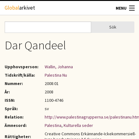
Hoppa till huvudinnehåll
Global
arkivet
MENU
TIDSKRIFTER
Sök
Sök
Sökformulär
GEOGRAFI
Dar Qandeel
UTBLICK
Upphovsperson:
Wallin, Johanna
UPPHOVSRÄTT
Tidskrift/källa:
Palestina Nu
Nummer:
2008:01
OM OSS
År:
2008
ISSN:
1100-4746
KONTAKT
Språk:
sv
Relation:
http://www.palestinagrupperna.se/palestinanu.ht
Ämnesord:
Palestina
,
Kulturella seder
Creative Commons Erkännande-Ickekommersiell-
Rättigheter: