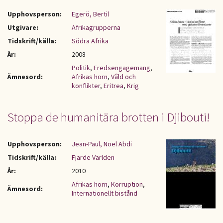
Upphovsperson:
Egerö, Bertil
Utgivare:
Afrikagrupperna
Tidskrift/källa:
Södra Afrika
År:
2008
Politik
,
Fredsengagemang
,
Ämnesord:
Afrikas horn
,
Våld och
konflikter
,
Eritrea
,
Krig
Stoppa de humanitära brotten i Djibouti!
Upphovsperson:
Jean-Paul, Noel Abdi
Tidskrift/källa:
Fjärde Världen
År:
2010
Afrikas horn
,
Korruption
,
Ämnesord:
Internationellt bistånd