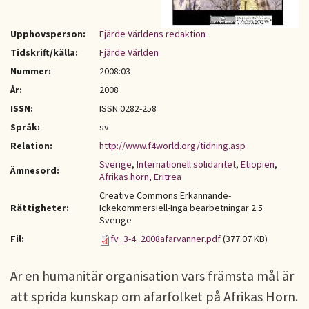
Upphovsperson:
Fjärde Världens redaktion
Tidskrift/källa:
Fjärde Världen
Nummer:
2008:03
År:
2008
ISSN:
ISSN 0282-258
Språk:
sv
Relation:
http://www.f4world.org/tidning.asp
Sverige
,
Internationell solidaritet
,
Etiopien
,
Ämnesord:
Afrikas horn
,
Eritrea
Creative Commons Erkännande-
Rättigheter:
Ickekommersiell-Inga bearbetningar 2.5
Sverige
Fil:
fv_3-4_2008afarvanner.pdf
(377.07 KB)
Är en humanitär organisation vars främsta mål är
att sprida kunskap om afarfolket på Afrikas Horn.