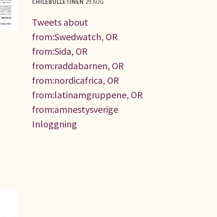
CHILEBULLETINEN
29 AUG
Tweets about
from:Swedwatch, OR
from:Sida, OR
from:raddabarnen, OR
from:nordicafrica, OR
from:latinamgruppene, OR
from:amnestysverige
Inloggning