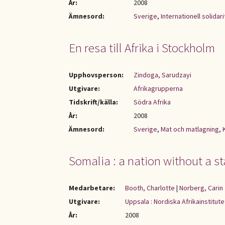
År:
2008
Ämnesord:
Sverige
,
Internationell solidari
En resa till Afrika i Stockholm
Upphovsperson:
Zindoga, Sarudzayi
Utgivare:
Afrikagrupperna
Tidskrift/källa:
Södra Afrika
År:
2008
Ämnesord:
Sverige
,
Mat och matlagning
,
Somalia : a nation without a st
Medarbetare:
Booth, Charlotte
|
Norberg, Carin
Utgivare:
Uppsala : Nordiska Afrikainstitute
År:
2008