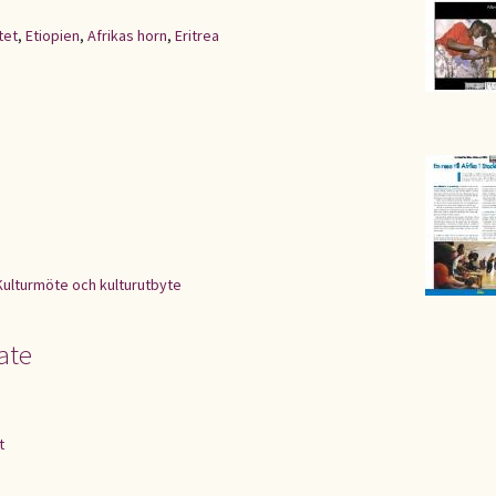
tet
,
Etiopien
,
Afrikas horn
,
Eritrea
Kulturmöte och kulturutbyte
ate
t