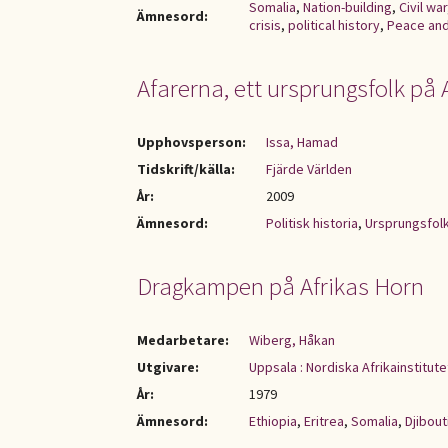
Somalia
,
Nation-building
,
Civil war
Ämnesord:
crisis
,
political history
,
Peace and
Afarerna, ett ursprungsfolk på 
Upphovsperson:
Issa, Hamad
Tidskrift/källa:
Fjärde Världen
År:
2009
Ämnesord:
Politisk historia
,
Ursprungsfol
Dragkampen på Afrikas Horn
Medarbetare:
Wiberg, Håkan
Utgivare:
Uppsala : Nordiska Afrikainstitute
År:
1979
Ämnesord:
Ethiopia
,
Eritrea
,
Somalia
,
Djibout