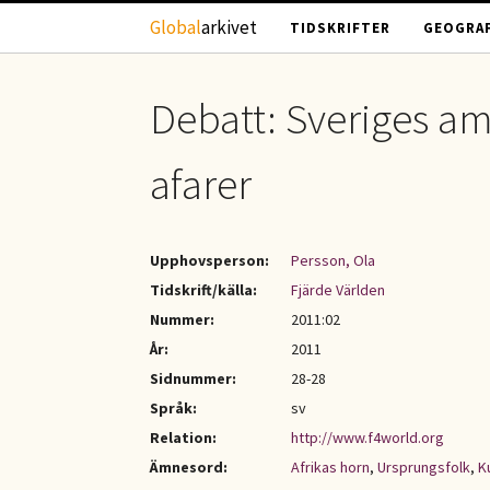
Hoppa till huvudinnehåll
Global
arkivet
TIDSKRIFTER
GEOGRAF
Debatt: Sveriges a
afarer
Upphovsperson:
Persson, Ola
Tidskrift/källa:
Fjärde Världen
Nummer:
2011:02
År:
2011
Sidnummer:
28-28
Språk:
sv
Relation:
http://www.f4world.org
Ämnesord:
Afrikas horn
,
Ursprungsfolk
,
K