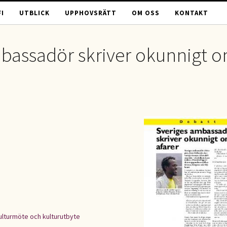
I
UTBLICK
UPPHOVSRÄTT
OM OSS
KONTAKT
mbassadör skriver okunnigt 
ulturmöte och kulturutbyte