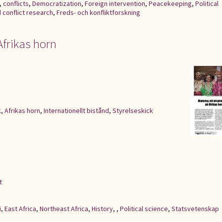
,
conflicts
,
Democratization
,
Foreign intervention
,
Peacekeeping
,
Political
 conflict research
,
Freds- och konfliktforskning
Afrikas horn
k
,
Afrikas horn
,
Internationellt bistånd
,
Styrelseskick
t
i
,
East Africa
,
Northeast Africa
,
History
,
,
Political science
,
Statsvetenskap