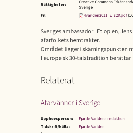
Creative Commons Erkännande-
Rättigheter:
Sverige
Fil:
4varlden2011_2_s28.pdf
(16
Sveriges ambassadör i Etiopien, Jens
afarfolkets hemtrakter.
Området ligger i skärningspunkten me
I europeisk 30-talstradition berätt
Relaterat
Afarvänner i Sverige
Upphovsperson:
Fjärde Världens redaktion
Tidskrift/källa:
Fjärde Världen