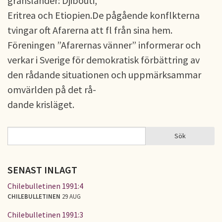
gränsländer: Djibouti,
Eritrea och Etiopien.De pågående konflkterna
tvingar oft Afarerna att fl från sina hem.
Föreningen ”Afarernas vänner” informerar och
verkar i Sverige för demokratisk förbättring av
den rådande situationen och uppmärksammar
omvärlden på det rå-
dande krisläget.
Sök
Sök
SÖKFORMULÄR
SENAST INLAGT
Chilebulletinen 1991:4
CHILEBULLETINEN
29 AUG
Chilebulletinen 1991:3