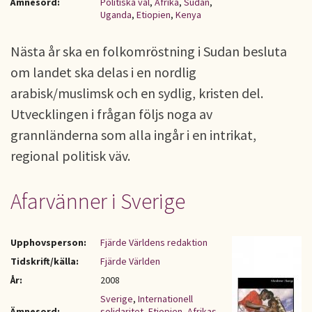
Ämnesord:
Politiska val
,
Afrika
,
Sudan
,
Uganda
,
Etiopien
,
Kenya
Nästa år ska en folkomröstning i Sudan besluta
om landet ska delas i en nordlig
arabisk/muslimsk och en sydlig, kristen del.
Utvecklingen i frågan följs noga av
grannländerna som alla ingår i en intrikat,
regional politisk väv.
Afarvänner i Sverige
Upphovsperson:
Fjärde Världens redaktion
Tidskrift/källa:
Fjärde Världen
År:
2008
Sverige
,
Internationell
Ämnesord:
solidaritet
,
Etiopien
,
Afrikas