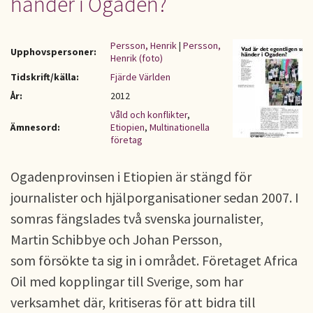
händer i Ogaden?
Persson, Henrik
|
Persson,
Upphovspersoner:
Henrik (foto)
Tidskrift/källa:
Fjärde Världen
År:
2012
Våld och konflikter
,
Ämnesord:
Etiopien
,
Multinationella
företag
Ogadenprovinsen i Etiopien är stängd för
journalister och hjälporganisationer sedan 2007. I
somras fängslades två svenska journalister,
Martin Schibbye och Johan Persson,
som försökte ta sig in i området. Företaget Africa
Oil med kopplingar till Sverige, som har
verksamhet där, kritiseras för att bidra till