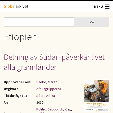
Hoppa till huvudinnehåll
Global
arkivet
MENU
TIDSKRIFTER
Sök
Sök
Sökformulär
GEOGRAFI
Etiopien
UTBLICK
Delning av Sudan påverkar livet i
UPPHOVSRÄTT
alla grannländer
OM OSS
Upphovsperson:
Saebö, Maren
KONTAKT
Utgivare:
Afrikagrupperna
Tidskrift/källa:
Södra Afrika
År:
2010
Politik
,
Geopolitik
,
Krig
,