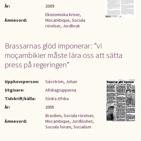
År:
2009
Ekonomiska kriser
,
Ämnesord:
Mocambique
,
Sociala
rörelser
,
Jordbruk
Brassarnas glöd imponerar: ”vi
moçambikier måste lära oss att sätta
press på regeringen”
Upphovsperson:
Sävström, Johan
Utgivare:
Afrikagrupperna
Tidskrift/källa:
Södra Afrika
År:
2005
Brasilien
,
Sociala rörelser
,
Ämnesord:
Mocambique
,
Jordlöshet
,
Sociala forum
,
Socialism