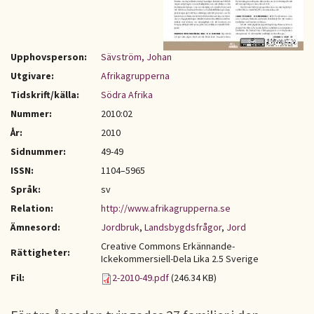
Upphovsperson:
Sävström, Johan
Utgivare:
Afrikagrupperna
Tidskrift/källa:
Södra Afrika
Nummer:
2010:02
År:
2010
Sidnummer:
49-49
ISSN:
1104–5965
Språk:
sv
Relation:
http://www.afrikagrupperna.se
Ämnesord:
Jordbruk
,
Landsbygdsfrågor
,
Jord
Creative Commons Erkännande-
Rättigheter:
Ickekommersiell-Dela Lika 2.5 Sverige
Fil:
2-2010-49.pdf
(246.34 KB)