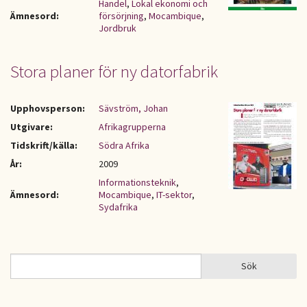
Handel
,
Lokal ekonomi och
Ämnesord:
försörjning
,
Mocambique
,
Jordbruk
Stora planer för ny datorfabrik
Upphovsperson:
Sävström, Johan
Utgivare:
Afrikagrupperna
Tidskrift/källa:
Södra Afrika
År:
2009
Informationsteknik
,
Ämnesord:
Mocambique
,
IT-sektor
,
Sydafrika
Sök
Sök
SÖKFORMULÄR