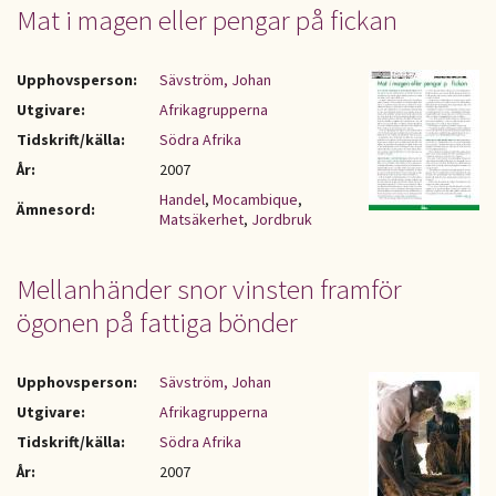
Mat i magen eller pengar på fickan
Upphovsperson:
Sävström, Johan
Utgivare:
Afrikagrupperna
Tidskrift/källa:
Södra Afrika
År:
2007
Handel
,
Mocambique
,
Ämnesord:
Matsäkerhet
,
Jordbruk
Mellanhänder snor vinsten framför
ögonen på fattiga bönder
Upphovsperson:
Sävström, Johan
Utgivare:
Afrikagrupperna
Tidskrift/källa:
Södra Afrika
År:
2007