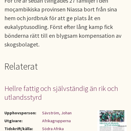
För tre år sedan tvingades 27 familjer i den
moçambikiska provinsen Niassa bort från sina
hem och jordbruk för att ge plats åt en
eukalyptusodling. Först efter lång kamp fick
bönderna rätt till en blygsam kompensation av
skogsbolaget.
Relaterat
Hellre fattig och självständig än rik och
utlandsstyrd
Upphovsperson:
Sävström, Johan
Utgivare:
Afrikagrupperna
Tidskrift/källa:
Södra Afrika