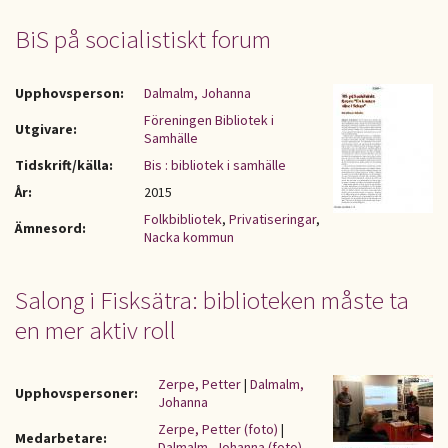
BiS på socialistiskt forum
Upphovsperson:
Dalmalm, Johanna
Föreningen Bibliotek i
Utgivare:
Samhälle
Tidskrift/källa:
Bis : bibliotek i samhälle
År:
2015
Folkbibliotek
,
Privatiseringar
,
Ämnesord:
Nacka kommun
Salong i Fisksätra: biblioteken måste ta
en mer aktiv roll
Zerpe, Petter
|
Dalmalm,
Upphovspersoner:
Johanna
Zerpe, Petter (foto)
|
Medarbetare:
Dalmalm, Johanna (foto)