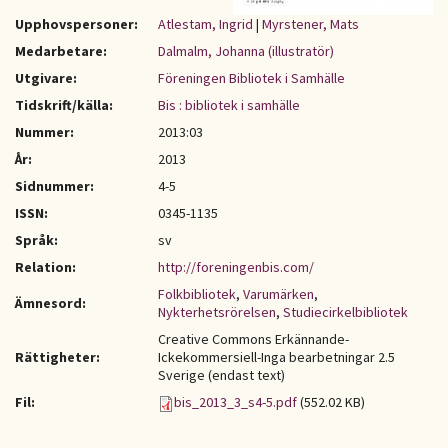
Upphovspersoner:
Atlestam, Ingrid
|
Myrstener, Mats
Medarbetare:
Dalmalm, Johanna (illustratör)
Utgivare:
Föreningen Bibliotek i Samhälle
Tidskrift/källa:
Bis : bibliotek i samhälle
Nummer:
2013:03
År:
2013
Sidnummer:
4-5
ISSN:
0345-1135
Språk:
sv
Relation:
http://foreningenbis.com/
Folkbibliotek
,
Varumärken
,
Ämnesord:
Nykterhetsrörelsen
,
Studiecirkelbibliotek
Creative Commons Erkännande-
Rättigheter:
Ickekommersiell-Inga bearbetningar 2.5
Sverige (endast text)
Fil:
bis_2013_3_s4-5.pdf
(552.02 KB)