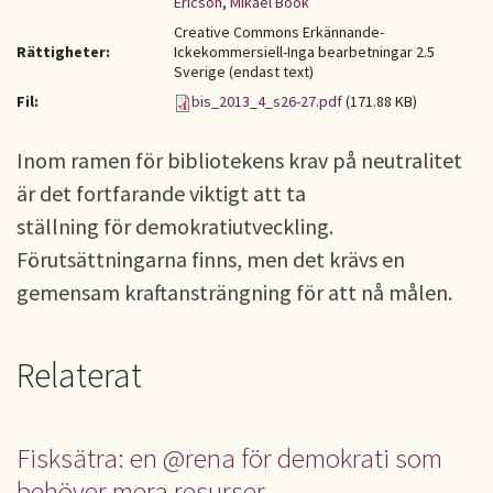
Ericson
,
Mikael Böök
Creative Commons Erkännande-
Rättigheter:
Ickekommersiell-Inga bearbetningar 2.5
Sverige (endast text)
Fil:
bis_2013_4_s26-27.pdf
(171.88 KB)
Inom ramen för bibliotekens krav på neutralitet
är det fortfarande viktigt att ta
ställning för demokratiutveckling.
Förutsättningarna finns, men det krävs en
gemensam kraftansträngning för att nå målen.
Relaterat
Fisksätra: en @rena för demokrati som
behöver mera resurser