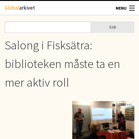
Hoppa till huvudinnehåll
Global
arkivet
MENU
TIDSKRIFTER
Sök
Sök
Sökformulär
GEOGRAFI
Salong i Fisksätra:
UTBLICK
biblioteken måste ta en
UPPHOVSRÄTT
mer aktiv roll
OM OSS
KONTAKT