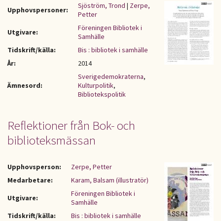
Sjöström, Trond
|
Zerpe,
Upphovspersoner:
Petter
Föreningen Bibliotek i
Utgivare:
Samhälle
Tidskrift/källa:
Bis : bibliotek i samhälle
År:
2014
Sverigedemokraterna
,
Ämnesord:
Kulturpolitik
,
Bibliotekspolitik
Reflektioner från Bok- och
biblioteksmässan
Upphovsperson:
Zerpe, Petter
Medarbetare:
Karam, Balsam (illustratör)
Föreningen Bibliotek i
Utgivare:
Samhälle
Tidskrift/källa:
Bis : bibliotek i samhälle