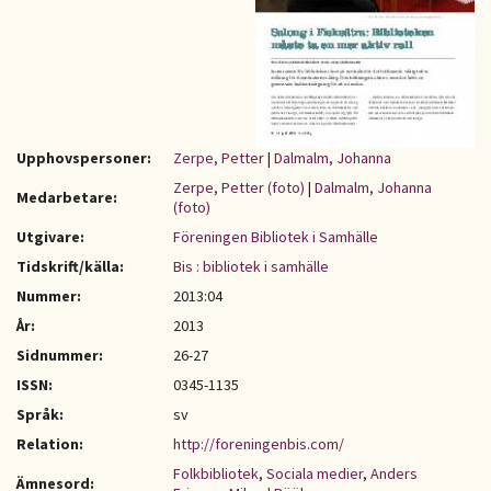
Upphovspersoner:
Zerpe, Petter
|
Dalmalm, Johanna
Zerpe, Petter (foto)
|
Dalmalm, Johanna
Medarbetare:
(foto)
Utgivare:
Föreningen Bibliotek i Samhälle
Tidskrift/källa:
Bis : bibliotek i samhälle
Nummer:
2013:04
År:
2013
Sidnummer:
26-27
ISSN:
0345-1135
Språk:
sv
Relation:
http://foreningenbis.com/
Folkbibliotek
,
Sociala medier
,
Anders
Ämnesord: