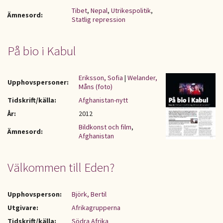
Tibet
,
Nepal
,
Utrikespolitik
,
Ämnesord:
Statlig repression
På bio i Kabul
Eriksson, Sofia
|
Welander,
Upphovspersoner:
Måns (foto)
Tidskrift/källa:
Afghanistan-nytt
År:
2012
Bildkonst och film
,
Ämnesord:
Afghanistan
Välkommen till Eden?
Upphovsperson:
Björk, Bertil
Utgivare:
Afrikagrupperna
Tidskrift/källa:
Södra Afrika