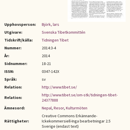
Upphovsperson:
Björk, lars
Utgivare:
Svenska Tibetkommittén
Tidskrift/källa:
Tidningen Tibet
Nummer:
2014:3-4
År:
2014
Sidnummer:
18-21
ISSN:
0347-142X
Språk:
sv
Relation:
http://www.tibet.se/
http://www.tibet.se/om-stk/tidningen-tibet-
Relation:
24377888
Ämnesord:
Nepal
,
Resor
,
Kulturmöten
Creative Commons Erkännande-
Rättigheter:
Ickekommersiell-Inga bearbetningar 2.5
Sverige (endast text)