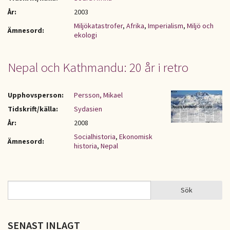
År:
2003
Miljökatastrofer
,
Afrika
,
Imperialism
,
Miljö och
Ämnesord:
ekologi
Nepal och Kathmandu: 20 år i retro
Upphovsperson:
Persson, Mikael
Tidskrift/källa:
Sydasien
År:
2008
Socialhistoria
,
Ekonomisk
Ämnesord:
historia
,
Nepal
Sök
Sök
SÖKFORMULÄR
SENAST INLAGT