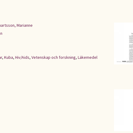
nartsson, Marianne
en
ar
,
Kuba
,
Hiv/Aids
,
Vetenskap och forskning
,
Läkemedel