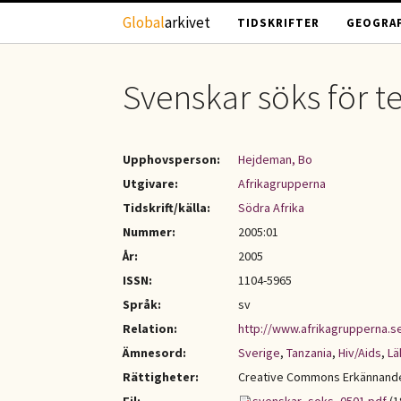
Hoppa till huvudinnehåll
Global
arkivet
TIDSKRIFTER
GEOGRAF
Svenskar söks för te
Upphovsperson:
Hejdeman, Bo
Utgivare:
Afrikagrupperna
Tidskrift/källa:
Södra Afrika
Nummer:
2005:01
År:
2005
ISSN:
1104-5965
Språk:
sv
Relation:
http://www.afrikagrupperna.s
Ämnesord:
Sverige
,
Tanzania
,
Hiv/Aids
,
Lä
Rättigheter:
Creative Commons Erkännande-