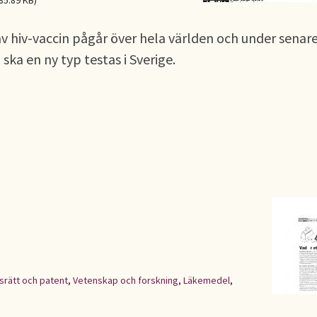
85.89 KB)
av hiv-vaccin pågår över hela världen och under senare
ska en ny typ testas i Sverige.
rätt och patent
,
Vetenskap och forskning
,
Läkemedel
,