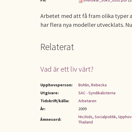
Fil:
svenskar_soks_0501.pdf
(1
Arbetet med att få fram olika typer 
har flera nya modeller utvecklats. Nu 
Relaterat
Vad är ett liv värt?
Upphovsperson:
Bohlin, Rebecka
Utgivare:
SAC - Syndikalisterna
Tidskrift/källa:
Arbetaren
År:
2009
Hiv/Aids
,
Socialpolitik
,
Upphovs
Ämnesord:
Thailand