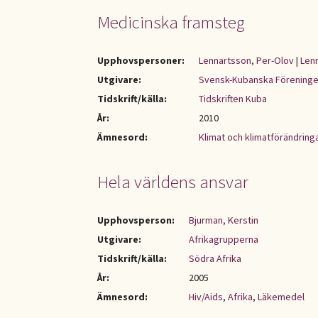
Medicinska framsteg
Upphovspersoner:
Lennartsson, Per-Olov
|
Len
Utgivare:
Svensk-Kubanska Förening
Tidskrift/källa:
Tidskriften Kuba
År:
2010
Ämnesord:
Klimat och klimatförändring
Hela världens ansvar
Upphovsperson:
Bjurman, Kerstin
Utgivare:
Afrikagrupperna
Tidskrift/källa:
Södra Afrika
År:
2005
Ämnesord:
Hiv/Aids
,
Afrika
,
Läkemedel