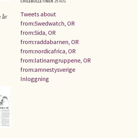
CHILEBULLETINEN
29 AUG
Tweets about
 år
from:Swedwatch, OR
from:Sida, OR
from:raddabarnen, OR
from:nordicafrica, OR
from:latinamgruppene, OR
from:amnestysverige
Inloggning