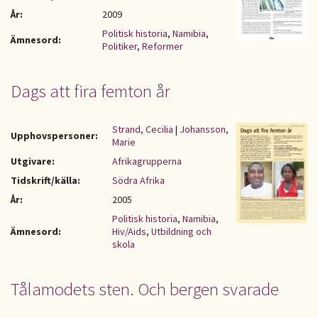
År:
2009
Politisk historia
,
Namibia
,
Ämnesord:
Politiker
,
Reformer
Dags att fira femton år
Strand, Cecilia
|
Johansson,
Upphovspersoner:
Marie
Utgivare:
Afrikagrupperna
Tidskrift/källa:
Södra Afrika
År:
2005
Politisk historia
,
Namibia
,
Ämnesord:
Hiv/Aids
,
Utbildning och
skola
Tålamodets sten. Och bergen svarade