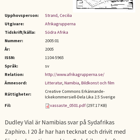
Upphovsperson:
Strand, Cecilia
Utgivare:
Afrikagrupperna
Tidskrift/källa:
Södra Afrika
Nummer:
2005:01
År:
2005
ISSN:
1104-5965
Språk:
sv
Relation:
http://www.afrikagrupperna.se/
Ämnesord:
Litteratur
,
Namibia
,
Bildkonst och film
Creative Commons Erkännande-
Rättigheter:
Ickekommersiell-Dela Lika 2.5 Sverige
Fil:
vassaste_0501.pdf
(297.17 KB)
Dudley Vial är Namibias svar på Sydafrikas
Zaphiro. I 20 år har han tecknat och drivit med