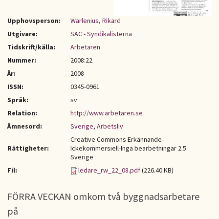
Upphovsperson:
Warlenius, Rikard
Utgivare:
SAC - Syndikalisterna
Tidskrift/källa:
Arbetaren
Nummer:
2008:22
År:
2008
ISSN:
0345-0961
Språk:
sv
Relation:
http://www.arbetaren.se
Ämnesord:
Sverige
,
Arbetsliv
Creative Commons Erkännande-
Rättigheter:
Ickekommersiell-Inga bearbetningar 2.5
Sverige
Fil:
ledare_rw_22_08.pdf
(226.40 KB)
FÖRRA VECKAN omkom två byggnadsarbetare
på