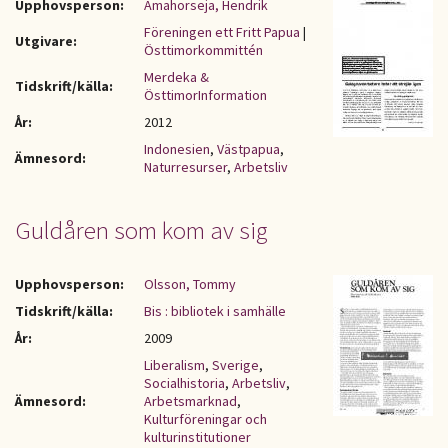
Upphovsperson:
Amahorseja, Hendrik
Föreningen ett Fritt Papua
|
Utgivare:
Östtimorkommittén
Merdeka &
Tidskrift/källa:
ÖsttimorInformation
År:
2012
Indonesien
,
Västpapua
,
Ämnesord:
Naturresurser
,
Arbetsliv
Guldåren som kom av sig
Upphovsperson:
Olsson, Tommy
Tidskrift/källa:
Bis : bibliotek i samhälle
År:
2009
Liberalism
,
Sverige
,
Socialhistoria
,
Arbetsliv
,
Ämnesord:
Arbetsmarknad
,
Kulturföreningar och
kulturinstitutioner