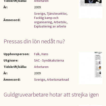
Tidskrift/källa:
Arbetaren
År:
2009
Sverige
,
Tjänstesektor
,
Facklig kamp och
Ämnesord:
organisering
,
Arbetsliv
,
Exploatering av arbete
Pressas din lön nedåt nu?
Upphovsperson:
Falk, Hans
Utgivare:
SAC - Syndikalisterna
Tidskrift/källa:
Arbetaren
År:
2009
Ämnesord:
Sverige
,
Arbetsmarknad
Guldgruvearbetare hotar att strejka igen