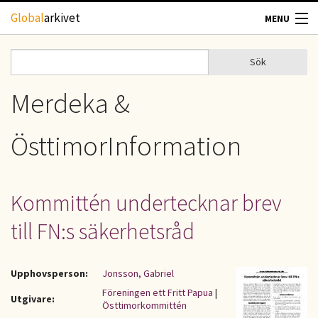
Hoppa till huvudinnehåll
Global
arkivet
MENU
TIDSKRIFTER
Sök
Sök
Sökformulär
GEOGRAFI
Merdeka &
UTBLICK
ÖsttimorInformation
UPPHOVSRÄTT
Kommittén undertecknar brev
OM OSS
till FN:s säkerhetsråd
KONTAKT
Upphovsperson:
Jonsson, Gabriel
Föreningen ett Fritt Papua
|
Utgivare:
Östtimorkommittén