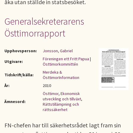
åka utan ställde in statsbesöket.
Generalsekreterarens
Östtimorrapport
Upphovsperson:
Jonsson, Gabriel
Föreningen ett Fritt Papua
|
Utgivare:
Östtimorkommittén
Merdeka &
Tidskrift/källa:
ÖsttimorInformation
År:
2010
Östtimor
,
Ekonomisk
utveckling och tillväxt
,
Ämnesord:
Rättstillämpning och
rättssäkerhet
FN-chefen har till säkerhetsrådet lagt fram sin