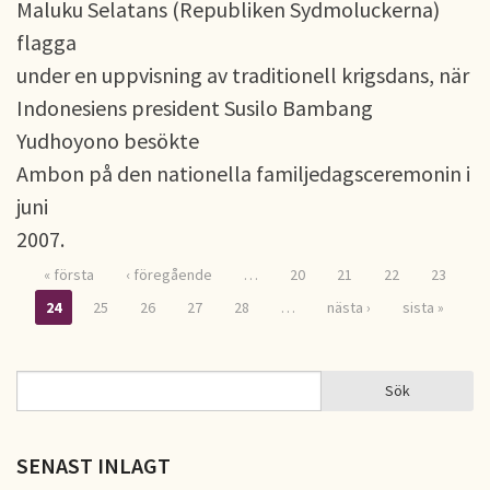
Maluku Selatans (Republiken Sydmoluckerna)
flagga
under en uppvisning av traditionell krigsdans, när
Indonesiens president Susilo Bambang
Yudhoyono besökte
Ambon på den nationella familjedagsceremonin i
juni
2007.
« första
‹ föregående
…
20
21
22
23
Sidor
24
25
26
27
28
…
nästa ›
sista »
Sök
Sök
SÖKFORMULÄR
SENAST INLAGT