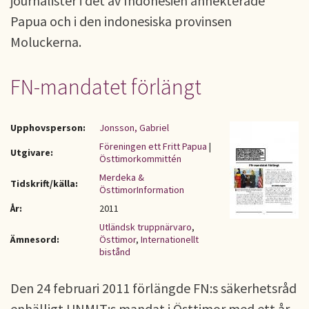
journalister i det av Indonesien annekterade
Papua och i den indonesiska provinsen
Moluckerna.
FN-mandatet förlängt
Upphovsperson:
Jonsson, Gabriel
Föreningen ett Fritt Papua
|
Utgivare:
Östtimorkommittén
Merdeka &
Tidskrift/källa:
ÖsttimorInformation
År:
2011
Utländsk truppnärvaro
,
Ämnesord:
Östtimor
,
Internationellt
bistånd
Den 24 februari 2011 förlängde FN:s säkerhetsråd
enhälligt UNMIT:s mandat i Östtimor med ett år.