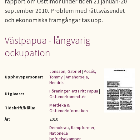
rapport om Östtimor under tiden 21 januari-20
september 2010. Problem med rättsväsendet
och ekonomiska framgångar tas upp.
Västpapua - långvarig
ockupation
Jonsson, Gabriel
|
Pollák,
Upphovspersoner:
Tommy
|
Amahorseja,
Hendrik
Föreningen ett Fritt Papua
|
Utgivare:
Östtimorkommittén
Merdeka &
Tidskrift/källa:
ÖsttimorInformation
År:
2010
Demokrati
,
Kampformer
,
Nationella
befrielsekamper
,