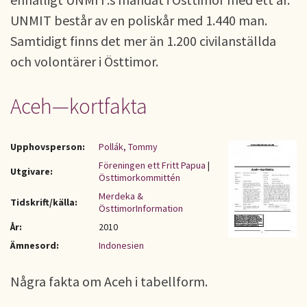
UNMIT består av en poliskår med 1.440 man.
Samtidigt finns det mer än 1.200 civilanställda
och volontärer i Östtimor.
Aceh—kortfakta
Upphovsperson:
Pollák, Tommy
Föreningen ett Fritt Papua
|
Utgivare:
Östtimorkommittén
Merdeka &
Tidskrift/källa:
ÖsttimorInformation
År:
2010
Ämnesord:
Indonesien
Några fakta om Aceh i tabellform.