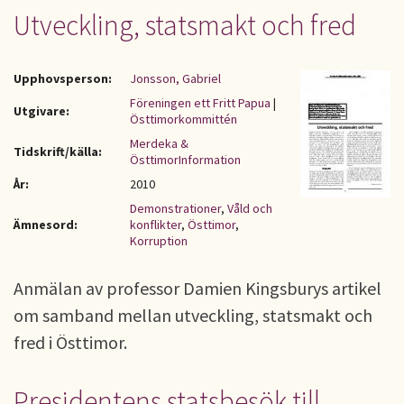
Utveckling, statsmakt och fred
Upphovsperson:
Jonsson, Gabriel
Föreningen ett Fritt Papua
|
Utgivare:
Östtimorkommittén
Merdeka &
Tidskrift/källa:
ÖsttimorInformation
År:
2010
Demonstrationer
,
Våld och
Ämnesord:
konflikter
,
Östtimor
,
Korruption
Anmälan av professor Damien Kingsburys artikel
om samband mellan utveckling, statsmakt och
fred i Östtimor.
Presidentens statsbesök till