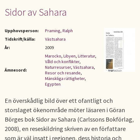
Sidor av Sahara
Upphovsperson:
Praming, Ralph
Tidskrift/källa:
Västsahara
År:
2009
Marocko
,
Libyen
,
Litteratur
,
Våld och konflikter
,
Naturresurser
,
Västsahara
,
Ämnesord:
Resor och resande
,
Mänskliga rättigheter
,
Egypten
En överskådlig bild över ett ofantligt och
storslaget ökenområde möter läsaren i Göran
Börges bok Sidor av Sahara (Carlssons Bokförlag,
2008), en reseskildring skriven av en författare
som är väl insatt i regionen, dess historia och