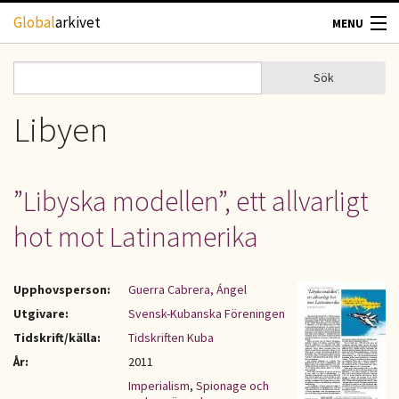
Hoppa till huvudinnehåll
Global
arkivet
MENU
TIDSKRIFTER
Sök
Sök
Sökformulär
GEOGRAFI
Libyen
UTBLICK
”Libyska modellen”, ett allvarligt
UPPHOVSRÄTT
hot mot Latinamerika
OM OSS
Upphovsperson:
Guerra Cabrera, Ángel
KONTAKT
Utgivare:
Svensk-Kubanska Föreningen
Tidskrift/källa:
Tidskriften Kuba
År:
2011
Imperialism
,
Spionage och