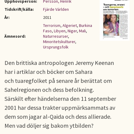
Upphovsperson:
Persson, Henrik
Tidskrift/källa:
Fjärde Världen
År:
2011
Terrorism
,
Algeriet
,
Burkina
Faso
,
Libyen
,
Niger
,
Mali
,
Ämnesord:
Naturresurser
,
Minoritetskulturer
,
Ursprungsfolk
Den brittiska antropologen Jeremy Keenan
har i artiklar och böcker om Sahara
och tuaregfolket på senare år berättat om
Sahelregionen och dess befolkning.
Särskilt efter händelserna den 11 september
2001 har dessa trakter uppmärksammats av
dem som jagar al-Qaida och dess allierade.
Men vad döljer sig bakom ytbilden?