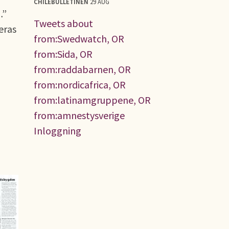
CHILEBULLETINEN
29 AUG
…”
Tweets about
eras
from:Swedwatch, OR
from:Sida, OR
from:raddabarnen, OR
from:nordicafrica, OR
from:latinamgruppene, OR
from:amnestysverige
Inloggning