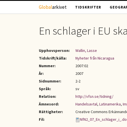
Hoppa till huvudinnehåll
Global
arkivet
TIDSKRIFTER
GEOGRAF
En schlager i EU sk
Upphovsperson:
Wallin, Lasse
Tidskrift/källa:
Nyheter från Nicaragua
Nummer:
2007:02
År:
2007
Sidnummer:
2-2
Språk:
sv
Relation:
http://vfsn.se/tidning/
Ämnesord:
Handelsavtal
,
Latinamerika
,
Im
Rättigheter:
Creative Commons Erkännande-
Fil:
NfN2_07_En_schlager_i_.do