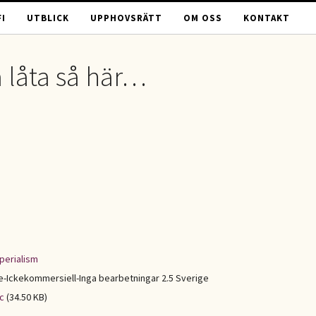
I
UTBLICK
UPPHOVSRÄTT
OM OSS
KONTAKT
a låta så här…
perialism
Ickekommersiell-Inga bearbetningar 2.5 Sverige
c
(34.50 KB)