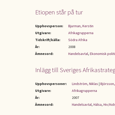
Etiopen står på tur
Upphovsperson:
Bjurman, Kerstin
Utgivare:
Afrikagrupperna
Tidskrift/källa:
Södra Afrika
År:
2008
Ämnesord:
Handelsavtal
,
Ekonomisk polit
Inlägg till Sveriges Afrikastrateg
Upphovspersoner:
Lindström, Niklas
|
Björsson,
Utgivare:
Afrikagrupperna
År:
2007
Ämnesord:
Handelsavtal
,
Hälsa
,
Hiv/Aid