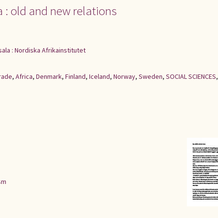
 : old and new relations
ala : Nordiska Afrikainstitutet
rade
,
Africa
,
Denmark
,
Finland
,
Iceland
,
Norway
,
Sweden
,
SOCIAL SCIENCES
,
ism