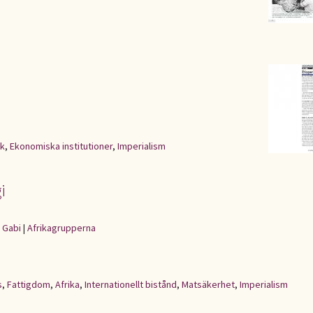
ik
,
Ekonomiska institutioner
,
Imperialism
i
 Gabi
|
Afrikagrupperna
s
,
Fattigdom
,
Afrika
,
Internationellt bistånd
,
Matsäkerhet
,
Imperialism