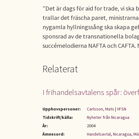
”Det är dags för aid for trade, vi ska
trallar det fräscha paret, ministrarn
nygamla hyllningssång ska skapa gehö
sponsrad av de transnationella bola
succémelodierna NAFTA och CAFTA. Nu
Relaterat
I frihandelsavtalens spår: öve
Upphovspersoner:
Carlsson, Mats
|
VFSN
Tidskrift/källa:
Nyheter från Nicaragua
År:
2004
Ämnesord:
Handelsavtal
,
Nicaragua
,
Mä