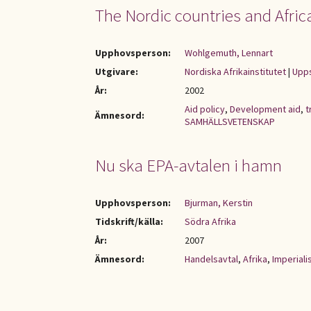
The Nordic countries and Africa
Upphovsperson:
Wohlgemuth, Lennart
Utgivare:
Nordiska Afrikainstitutet
|
Upps
År:
2002
Aid policy
,
Development aid
,
t
Ämnesord:
SAMHÄLLSVETENSKAP
Nu ska EPA-avtalen i hamn
Upphovsperson:
Bjurman, Kerstin
Tidskrift/källa:
Södra Afrika
År:
2007
Ämnesord:
Handelsavtal
,
Afrika
,
Imperial