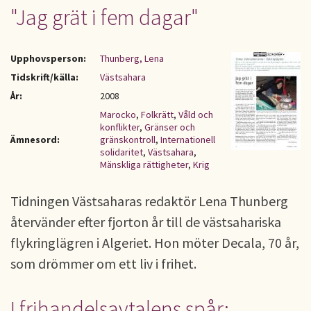
"Jag grät i fem dagar"
Upphovsperson:
Thunberg, Lena
Tidskrift/källa:
Västsahara
År:
2008
Marocko
,
Folkrätt
,
Våld och
konflikter
,
Gränser och
Ämnesord:
gränskontroll
,
Internationell
solidaritet
,
Västsahara
,
Mänskliga rättigheter
,
Krig
Tidningen Västsaharas redaktör Lena Thunberg
återvänder efter fjorton år till de västsahariska
flykringlägren i Algeriet. Hon möter Decala, 70 år,
som drömmer om ett liv i frihet.
I frihandelsavtalens spår: