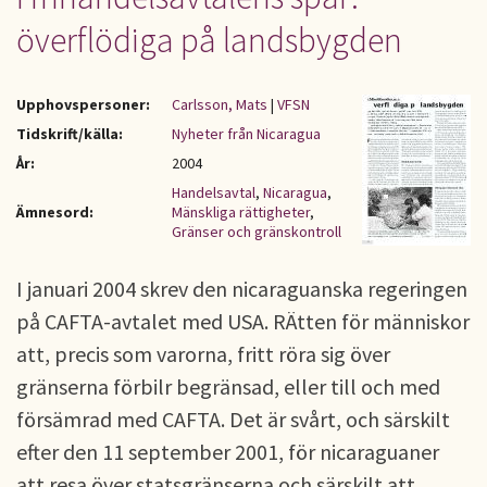
överflödiga på landsbygden
Upphovspersoner:
Carlsson, Mats
|
VFSN
Tidskrift/källa:
Nyheter från Nicaragua
År:
2004
Handelsavtal
,
Nicaragua
,
Ämnesord:
Mänskliga rättigheter
,
Gränser och gränskontroll
I januari 2004 skrev den nicaraguanska regeringen
på CAFTA-avtalet med USA. RÄtten för människor
att, precis som varorna, fritt röra sig över
gränserna förbilr begränsad, eller till och med
försämrad med CAFTA. Det är svårt, och särskilt
efter den 11 september 2001, för nicaraguaner
att resa över statsgränserna och särskilt att