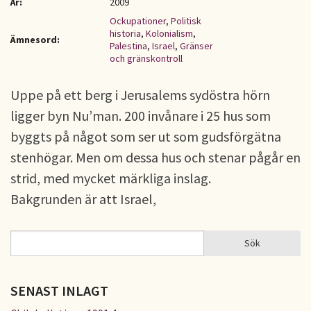
År:
2009
Ockupationer
,
Politisk
historia
,
Kolonialism
,
Ämnesord:
Palestina
,
Israel
,
Gränser
och gränskontroll
Uppe på ett berg i Jerusalems sydöstra hörn
ligger byn Nu’man. 200 invånare i 25 hus som
byggts på något som ser ut som gudsförgätna
stenhögar. Men om dessa hus och stenar pågår en
strid, med mycket märkliga inslag.
Bakgrunden är att Israel,
Sök
Sök
SÖKFORMULÄR
SENAST INLAGT