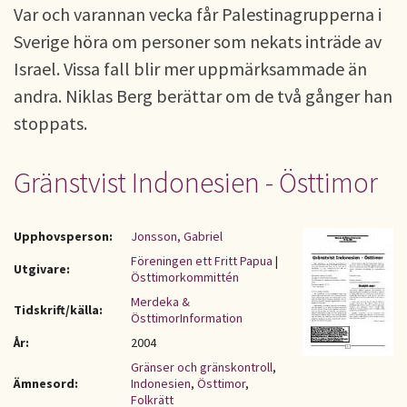
Var och varannan vecka får Palestinagrupperna i
Sverige höra om personer som nekats inträde av
Israel. Vissa fall blir mer uppmärksammade än
andra. Niklas Berg berättar om de två gånger han
stoppats.
Gränstvist Indonesien - Östtimor
Upphovsperson:
Jonsson, Gabriel
Föreningen ett Fritt Papua
|
Utgivare:
Östtimorkommittén
Merdeka &
Tidskrift/källa:
ÖsttimorInformation
År:
2004
Gränser och gränskontroll
,
Ämnesord:
Indonesien
,
Östtimor
,
Folkrätt