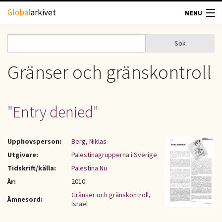
Hoppa till huvudinnehåll
Global
arkivet
MENU
TIDSKRIFTER
Sök
Sök
Sökformulär
GEOGRAFI
Gränser och gränskontroll
UTBLICK
"Entry denied"
UPPHOVSRÄTT
Upphovsperson:
Berg, Niklas
OM OSS
Utgivare:
Palestinagrupperna i Sverige
Tidskrift/källa:
Palestina Nu
KONTAKT
År:
2010
Gränser och gränskontroll
,
Ämnesord:
Israel