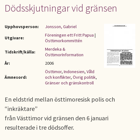
Dödsskjutningar vid gränsen
Upphovsperson:
Jonsson, Gabriel
Föreningen ett Fritt Papua
|
Utgivare:
Östtimorkommittén
Merdeka &
Tidskrift/källa:
ÖsttimorInformation
År:
2006
Östtimor
,
Indonesien
,
Våld
Ämnesord:
och konflikter
,
Övrig politik
,
Gränser och gränskontroll
En eldstrid mellan östtimoresisk polis och
“inkräktare”
från Västtimor vid gränsen den 6 januari
resulterade i tre dödsoffer.