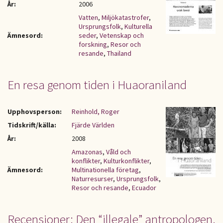
År:
2006
Vatten
,
Miljökatastrofer
,
Ursprungsfolk
,
Kulturella
Ämnesord:
seder
,
Vetenskap och
forskning
,
Resor och
resande
,
Thailand
En resa genom tiden i Huaoraniland
Upphovsperson:
Reinhold, Roger
Tidskrift/källa:
Fjärde Världen
År:
2008
Amazonas
,
Våld och
konflikter
,
Kulturkonflikter
,
Ämnesord:
Multinationella företag
,
Naturresurser
,
Ursprungsfolk
,
Resor och resande
,
Ecuador
Recensioner: Den “illegale” antropologen.