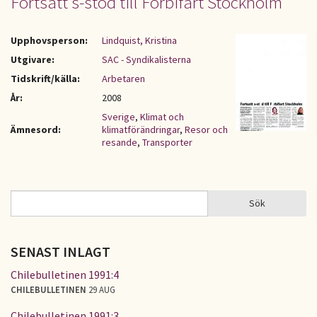
Fortsatt s-stöd till Förbifart Stockholm
Upphovsperson:
Lindquist, Kristina
Utgivare:
SAC - Syndikalisterna
Tidskrift/källa:
Arbetaren
År:
2008
Sverige
,
Klimat och
Ämnesord:
klimatförändringar
,
Resor och
resande
,
Transporter
Sök
Sök
SÖKFORMULÄR
SENAST INLAGT
Chilebulletinen 1991:4
CHILEBULLETINEN
29 AUG
Chilebulletinen 1991:3