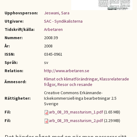
Upphovsperson:
Jeswani, Sara
Utgivare:
SAC - Syndikalisterna
Tidskrift/källa:
Arbetaren
Nummer:
2008:39
År:
2008
ISSN:
0345-0961
Språk:
sv
Relation:
http://www.arbetaren.se
Klimat och klimatförändringar
,
Klassrelaterade
Ämnesord:
frågor
,
Resor och resande
Creative Commons Erkännande-
Rättigheter:
Ickekommersiell-Inga bearbetningar 2.5
Sverige
Fil:
arb_08_39_massturism_1.pdf
(1.65 MB)
Fil:
arb_08_39_massturism_2.pdf
(2.29 MB)
Det händer något med en när man passerar sitt