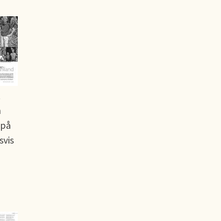
t
h
 på
svis