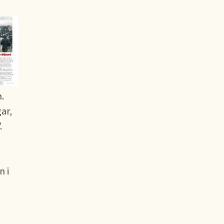
.
ar,
.
n i