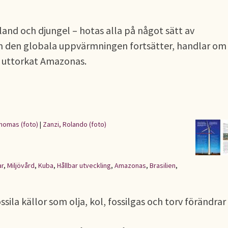
land och djungel – hotas alla på något sätt av
m den globala uppvärmningen fortsätter, handlar om 
t uttorkat Amazonas.
Thomas (foto)
|
Zanzi, Rolando (foto)
ar
,
Miljövård
,
Kuba
,
Hållbar utveckling
,
Amazonas
,
Brasilien
,
sila källor som olja, kol, fossilgas och torv förändrar