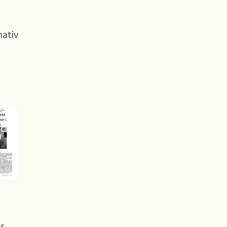
nativ
as