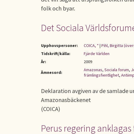
folk och byar.
Det Sociala Världsforume
Upphovspersoner:
COICA, *
|
Pihl, Birgitta (över
Tidskrift/källa:
Fjärde Världen
År:
2009
Amazonas
,
Sociala forum
,
J
Ämnesord:
främlingsfientlighet
,
Antiimp
Deklaration avgiven av de samlade u
Amazonasbäckenet
(COICA)
Perus regering anklagas 