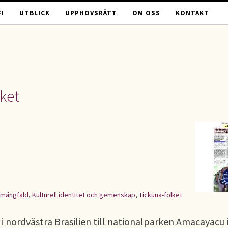
I
UTBLICK
UPPHOVSRÄTT
OM OSS
KONTAKT
lket
 mångfald
,
Kulturell identitet och gemenskap
,
Tickuna-folket
 nordvästra Brasilien till nationalparken Amacayacu 