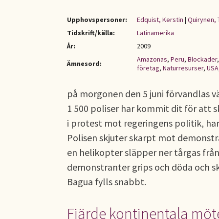
Upphovspersoner:
Edquist, Kerstin
|
Quirynen, 
Tidskrift/källa:
Latinamerika
År:
2009
Amazonas
,
Peru
,
Blockader
Ämnesord:
företag
,
Naturresurser
,
USA
på morgonen den 5 juni förvandlas vä
1 500 poliser har kommit dit för att
i protest mot regeringens politik, ha
Polisen skjuter skarpt mot demonstr
en helikopter släpper ner tårgas från 
demonstranter grips och döda och ska
Bagua fylls snabbt.
Fjärde kontinentala möte