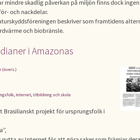
r mindre skadlig påverkan på miljön finns dock ingen
för- och nackdelar.
aturskyddsföreningen beskriver som framtidens alter
jordvärme och biobränsle.
indianer i Amazonas
e (övers.)
ngsfolk
,
Internet
,
Utbildning och skola
tt Brasilianskt projekt för ursprungsfolk i
a”,
r nytta av Internet för att göra saker som främjar der