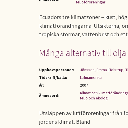
Miljöföroreningar
Ecuadors tre klimatzoner – kust, hög
klimatförändringarna. Utsikterna, o
tropiska stormar, vattenbrist och et
Många alternativ till olja
Upphovspersoner:
Jönsson, Emma
|
Tolstrup, 
Tidskrift/källa:
Latinamerika
År:
2007
Klimat och klimatförändring
Ämnesord:
Miljö och ekologi
Utsläppen av luftföroreningar från fos
jordens klimat. Bland