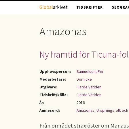
Hoppa till huvudinnehåll
Global
arkivet
TIDSKRIFTER
GEOGRAF
Amazonas
Ny framtid för Ticuna-fo
Upphovsperson:
Samuelson, Per
Medarbetare:
Dornicke
Utgivare:
Fjärde Världen
Tidskrift/källa:
Fjärde Världen
År:
2016
Ämnesord:
Amazonas
,
Ursprungsfolk och
Från området strax öster om Manaus i