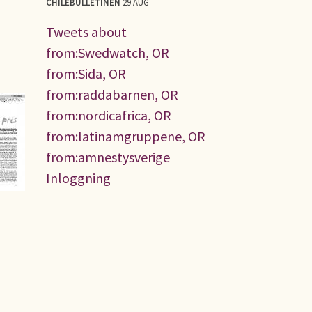
CHILEBULLETINEN
29 AUG
Tweets about
from:Swedwatch, OR
from:Sida, OR
from:raddabarnen, OR
from:nordicafrica, OR
from:latinamgruppene, OR
from:amnestysverige
Inloggning