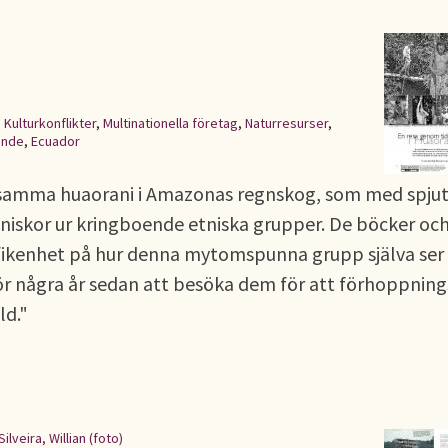
,
Kulturkonflikter
,
Multinationella företag
,
Naturresurser
,
ande
,
Ecuador
dsamma huaorani i Amazonas regnskog, som med spju
niskor ur kringboende etniska grupper. De böcker oc
nyfikenhet på hur denna mytomspunna grupp själva ser
ör några år sedan att besöka dem för att förhoppning
ld."
Silveira, Willian (foto)