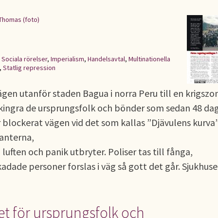
Thomas (foto)
,
Sociala rörelser
,
Imperialism
,
Handelsavtal
,
Multinationella
,
Statlig repression
gen utanför staden Bagua i norra Peru till en krigszon
 skingra de ursprungsfolk och bönder som sedan 48 dag
r blockerat vägen vid det som kallas ”Djävulens kurva”
anterna,
luften och panik utbryter. Poliser tas till fånga,
dade personer forslas i väg så gott det går. Sjukhuse
t för ursprungsfolk och