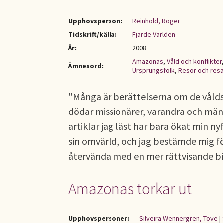
Upphovsperson:
Reinhold, Roger
Tidskrift/källa:
Fjärde Världen
År:
2008
Amazonas
,
Våld och konflikter
Ämnesord:
Ursprungsfolk
,
Resor och res
"Många är berättelserna om de vål
dödar missionärer, varandra och män
artiklar jag läst har bara ökat min 
sin omvärld, och jag bestämde mig f
återvända med en mer rättvisande bi
Amazonas torkar ut
Upphovspersoner:
Silveira Wennergren, Tove
|