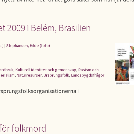
t 2009 i Belém, Brasilien
s.)
|
Stephansen, Hilde (foto)
ordbruk
,
Kulturell identitet och gemenskap
,
Rasism och
erialism
,
Naturresurser
,
Ursprungsfolk
,
Landsbygdsfrågor
rsprungsfolksorganisationerna i
för folkmord