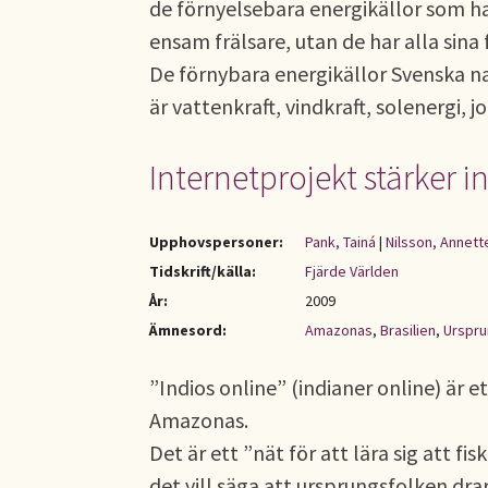
de förnyelsebara energikällor som ha
ensam frälsare, utan de har alla sina 
De förnybara energikällor Svenska n
är vattenkraft, vindkraft, solenergi, 
Internetprojekt stärker 
Upphovspersoner:
Pank, Tainá
|
Nilsson, Annett
Tidskrift/källa:
Fjärde Världen
År:
2009
Ämnesord:
Amazonas
,
Brasilien
,
Urspru
”Indios online” (indianer online) är e
Amazonas.
Det är ett ”nät för att lära sig att fisk
det vill säga att ursprungsfolken dra