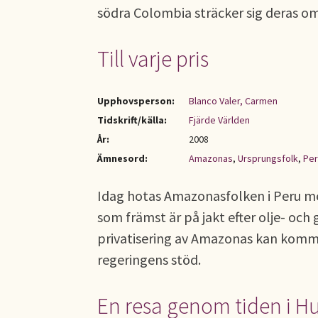
södra Colombia sträcker sig deras o
Till varje pris
Upphovsperson:
Blanco Valer, Carmen
Tidskrift/källa:
Fjärde Världen
År:
2008
Ämnesord:
Amazonas
,
Ursprungsfolk
,
Per
Idag hotas Amazonasfolken i Peru me
som främst är på jakt efter olje- och 
privatisering av Amazonas kan kom
regeringens stöd.
En resa genom tiden i H