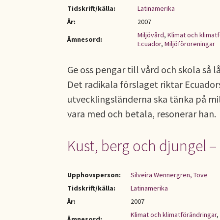
Tidskrift/källa:
Latinamerika
År:
2007
Miljövård
,
Klimat och klimat
Ämnesord:
Ecuador
,
Miljöföroreningar
Ge oss pengar till vård och skola så l
Det radikala förslaget riktar Ecuador
utvecklingsländerna ska tänka på mil
vara med och betala, resonerar han.
Kust, berg och djungel – 
Upphovsperson:
Silveira Wennergren, Tove
Tidskrift/källa:
Latinamerika
År:
2007
Klimat och klimatförändringar
,
Ämnesord: