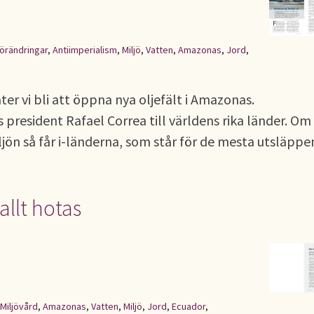
förändringar
,
Antiimperialism
,
Miljö
,
Vatten
,
Amazonas
,
Jord
,
åter vi bli att öppna nya oljefält i Amazonas.
s president Rafael Correa till världens rika länder. Om
jön så får i-länderna, som står för de mesta utsläppe
allt hotas
Miljövård
,
Amazonas
,
Vatten
,
Miljö
,
Jord
,
Ecuador
,