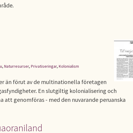
mråde.
u
,
Naturresurser
,
Privatiseringar
,
Kolonialism
r än förut av de multinationella företagen
gasfyndigheter. En slutgiltig kolonialisering och
ma att genomföras - med den nuvarande peruanska
uaoraniland